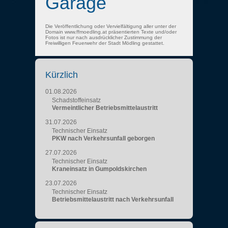
Garage
Die Veröffentlichung oder Vervielfältigung aller unter der
Domain www.ffmoedling.at präsentierten Texte und/oder
Fotos ist nur nach ausdrücklicher Zustimmung der
Freiwilligen Feuerwehr der Stadt Mödling gestattet.
Kürzlich
01.08.2026
Schadstoffeinsatz
Vermeintlicher Betriebsmittelaustritt
31.07.2026
Technischer Einsatz
PKW nach Verkehrsunfall geborgen
27.07.2026
Technischer Einsatz
Kraneinsatz in Gumpoldskirchen
23.07.2026
Technischer Einsatz
Betriebsmittelaustritt nach Verkehrsunfall