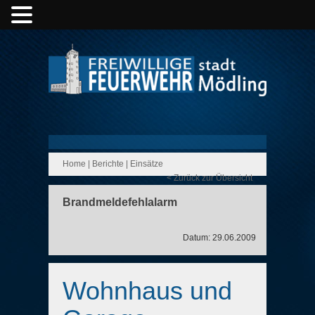
Home
|
Berichte
|
Einsätze
< Zurück zur Übersicht
Brandmeldefehlalarm
Datum: 29.06.2009
Wohnhaus und