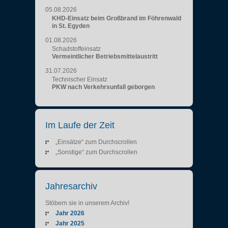
05.08.2026
KHD-Einsatz beim Großbrand im Föhrenwald
in St. Egyden
01.08.2026
Schadstoffeinsatz
Vermeintlicher Betriebsmittelaustritt
31.07.2026
Technischer Einsatz
PKW nach Verkehrsunfall geborgen
Im Laufe der Zeit
„Einsätze“ zum Durchscrollen
„Sonstige“ zum Durchscrollen
Jahresarchiv
Stöbern sie in unserem Archiv!
Jahr 2026
Jahr 2025