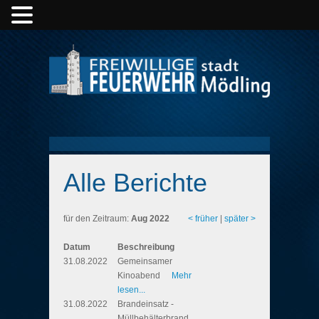
Alle Berichte
für den Zeitraum:
Aug 2022
< früher
|
später >
Datum
Beschreibung
31.08.2022
Gemeinsamer
Kinoabend
Mehr
lesen...
31.08.2022
Brandeinsatz -
Müllbehälterbrand