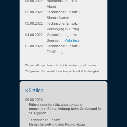
06.08.2022
Brandeinsatz - TUS-
Alarm
05.08.2022
Technischer Einsatz -
Sturmschaden
05.08.2022
Technischer Einsatz -
Person(en) in Aufzug
04.08.2022
Gesamtübungen im
Sommer
Mehr lesen...
01.08.2022
Technischer Einsatz -
Türöffnung
Die angeführte Liste ist lediglich ein Auszug all unserer
Tätigkeiten. Es besteht kein Anspruch auf Vollständigkeit!
Kürzlich
06.08.2026
Führungsunterstützungscontainer
unterstützt Einsatzleitung beim Großbrand in
St. Egyden
Technischer Einsatz
Menschenrettung aus Regionalzug