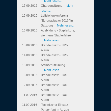
Mehr lesen...
17.09.2016
Chargensitzung
Mehr
lesen...
16.09.2016
Leitstellenkonferenz
"Euronavigator 2016" in
Salzburg
Mehr lesen...
16.09.2016
Ausbildung - Staplerkurs,
vier neue Staplerfahrer
Mehr lesen...
15.09.2016
Brandeinsatz - TUS-
Alarm
14.09.2016
Brandeinsatz - TUS-
Alarm
13.09.2016
Atemschutzübung
Mehr lesen...
13.09.2016
Brandeinsatz - TUS-
Alarm
12.09.2016
Brandeinsatz - TUS-
Alarm
11.09.2016
Brandeinsatz - TUS-
Alarm
11.09.2016
Technischer Einsatz -
Person(en) in Aufzug