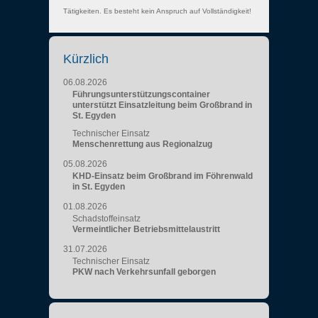
Tätigkeiten. Es besteht kein Anspruch auf Vollständigkeit!
Kürzlich
06.08.2026
Führungsunterstützungscontainer
unterstützt Einsatzleitung beim Großbrand in
St. Egyden
Technischer Einsatz
Menschenrettung aus Regionalzug
05.08.2026
KHD-Einsatz beim Großbrand im Föhrenwald
in St. Egyden
01.08.2026
Schadstoffeinsatz
Vermeintlicher Betriebsmittelaustritt
31.07.2026
Technischer Einsatz
PKW nach Verkehrsunfall geborgen