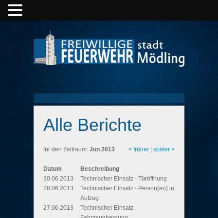
Alle Berichte
für den Zeitraum:
Jun 2013
< früher
|
später >
Datum
Beschreibung
30.06.2013
Technischer Einsatz - Türöffnung
28.06.2013
Technischer Einsatz - Person(en) in
Aufzug
27.06.2013
Technischer Einsatz -
Fahrzeugbergung