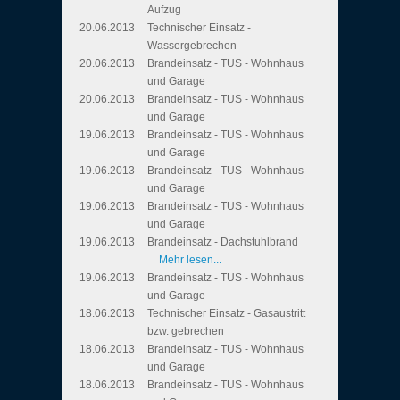
Aufzug
20.06.2013
Technischer Einsatz -
Wassergebrechen
20.06.2013
Brandeinsatz - TUS - Wohnhaus
und Garage
20.06.2013
Brandeinsatz - TUS - Wohnhaus
und Garage
19.06.2013
Brandeinsatz - TUS - Wohnhaus
und Garage
19.06.2013
Brandeinsatz - TUS - Wohnhaus
und Garage
19.06.2013
Brandeinsatz - TUS - Wohnhaus
und Garage
19.06.2013
Brandeinsatz - Dachstuhlbrand
Mehr lesen...
19.06.2013
Brandeinsatz - TUS - Wohnhaus
und Garage
18.06.2013
Technischer Einsatz - Gasaustritt
bzw. gebrechen
18.06.2013
Brandeinsatz - TUS - Wohnhaus
und Garage
18.06.2013
Brandeinsatz - TUS - Wohnhaus