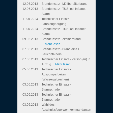
12.06.2013
Brandeinsatz - Müllbehälterbrand
12.06.2013
Brandeinsatz - TUS- od. Infranet-
Alarm
11.06.2013
Technischer Einsatz -
Fahrzeugbergung
11.06.2013
Brandeinsatz - TUS- od. Infranet-
Alarm
09.06.2013
Brandeinsatz - Zimmerbrand
Mehr lesen...
07.06.2013
Brandeinsatz - Brand eines
Baucontainers
07.06.2013
Technischer Einsatz - Person(en) in
Aufzug
Mehr lesen...
05.06.2013
Technischer Einsatz -
Auspumparbeiten
(Wassergebrechen)
03.06.2013
Technischer Einsatz -
Sturmschaden
03.06.2013
Technischer Einsatz -
Sturmschaden
03.06.2013
Wahl des
Abschnittsfeuerwehrkommandanten