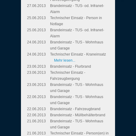
27.06.2013
Brandeinsatz - TUS- od. Infranet-
Alarm
25.06.2013
Technischer Einsatz - Person in
Notlage
25.06.2013
Brandeinsatz - TUS- od. Infranet-
Alarm
24.06.2013
Brandeinsatz - TUS - Wohnhaus
und Garage
24.06.2013
Technischer Einsatz - Kraneinsatz
Mehr lesen...
23.06.2013
Brandeinsatz - Flurbrand
23.06.2013
Technischer Einsatz -
Fahrzeugbergung
23.06.2013
Brandeinsatz - TUS - Wohnhaus
und Garage
22.06.2013
Brandeinsatz - TUS - Wohnhaus
und Garage
22.06.2013
Brandeinsatz - Fahrzeugbrand
22.06.2013
Brandeinsatz - Müllbehälterbrand
21.06.2013
Brandeinsatz - TUS - Wohnhaus
und Garage
21.06.2013
Technischer Einsatz - Person(en) in