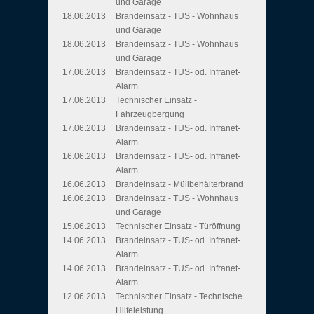
und Garage
18.06.2013
Brandeinsatz - TUS - Wohnhaus
und Garage
18.06.2013
Brandeinsatz - TUS - Wohnhaus
und Garage
17.06.2013
Brandeinsatz - TUS- od. Infranet-
Alarm
17.06.2013
Technischer Einsatz -
Fahrzeugbergung
17.06.2013
Brandeinsatz - TUS- od. Infranet-
Alarm
16.06.2013
Brandeinsatz - TUS- od. Infranet-
Alarm
16.06.2013
Brandeinsatz - Müllbehälterbrand
16.06.2013
Brandeinsatz - TUS - Wohnhaus
und Garage
15.06.2013
Technischer Einsatz - Türöffnung
14.06.2013
Brandeinsatz - TUS- od. Infranet-
Alarm
14.06.2013
Brandeinsatz - TUS- od. Infranet-
Alarm
12.06.2013
Technischer Einsatz - Technische
Hilfeleistung