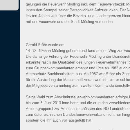
gelungen die Feuerwehr Mödling inkl. dem Feuerwehrbezirk M
ihnen den Stempel seiner Persönlichkeit Aufzudrücken. Der N
letzten Jahren weit über die Bezirks- und Landesgrenzen hina
mit der Feuerwehr und der Stadt Mödling verbunden.
Gerald Stöhr wurde am
14. 12. 1955 in Mödling geboren und fand seinen Weg zur Feu
Die damalige Führung der Feuerwehr Mödling unter Branddirek
erkannte rasch die Qualitäten des jungen Feuerwehrmannes:
zum Gruppenkommandanten ernannt und übte ab 1982 auch d
Atemschutz-Sachbearbeiters aus. Ab 1987 war Stöhr als Z
für die Ausbildung der Mannschaft verantwortlich, bis er schli
der Mitgliederversammlung zum zweiten Kommandantenstellve
Seine Wahl zum Abschnittsfeuerwehrkommandanten erfolgte ber
bis zum 3. Juni 2013 inne hatte und die er in den verschieden
Arbeitsgruppen bzw. Arbeitsausschüssen des NÖ Landesfeuer
zum österreichischen Bundesfeuerwehrverband nicht nur hingeb
sondern die ihn auch voll ausgefüllt hat.