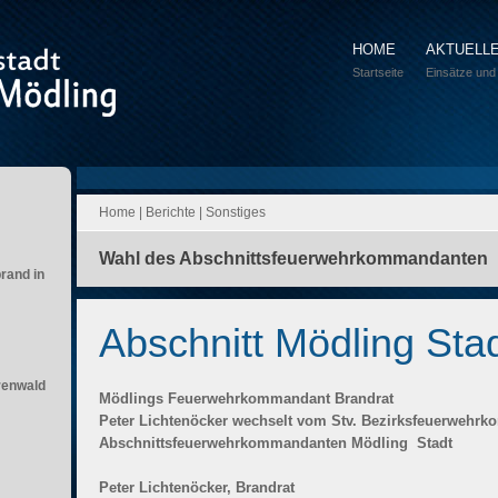
HOME
AKTUELL
Startseite
Einsätze und
Home
|
Berichte
|
Sonstiges
Wahl des Abschnittsfeuerwehrkommandanten
brand in
Abschnitt Mödling Sta
renwald
Mödlings Feuerwehrkommandant Brandrat
Peter Lichtenöcker wechselt vom Stv. Bezirksfeuerweh
Abschnittsfeuerwehrkommandanten Mödling  Stadt
Peter Lichtenöcker, Brandrat