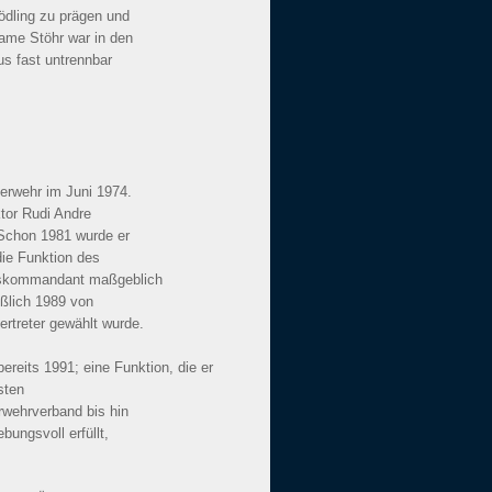
ödling zu prägen und
ame Stöhr war in den
us fast untrennbar
erwehr im Juni 1974.
tor Rudi Andre
 Schon 1981 wurde er
ie Funktion des
ugskommandant maßgeblich
eßlich 1989 von
rtreter gewählt wurde.
eits 1991; eine Funktion, die er
sten
wehrverband bis hin
ungsvoll erfüllt,