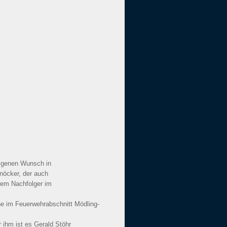
eigenen Wunsch in
nöcker, der auch
inem Nachfolger im
e im Feuerwehrabschnitt Mödling-
ihm ist es Gerald Stöhr