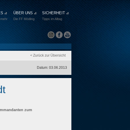
ES
ÜBER UNS
SICHERHEIT
 mehr
Die FF Mödling
Tipps im Alltag
< Zurück zur Übersicht
Datum: 03.06.2013
dt
rkommandanten zum