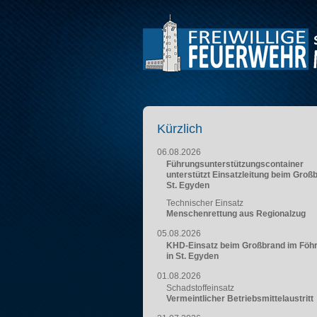
Kürzlich
06.08.2026
Führungsunterstützungscontainer
unterstützt Einsatzleitung beim Groß
St. Egyden
Technischer Einsatz
Menschenrettung aus Regionalzug
05.08.2026
KHD-Einsatz beim Großbrand im Föh
in St. Egyden
01.08.2026
Schadstoffeinsatz
Vermeintlicher Betriebsmittelaustritt