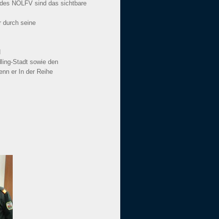
des NÖLFV sind das sichtbare
r durch seine
d
ling-Stadt sowie den
nn er In der Reihe