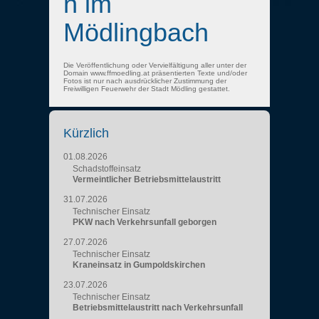
n im
Mödlingbach
Die Veröffentlichung oder Vervielfältigung aller unter der
Domain www.ffmoedling.at präsentierten Texte und/oder
Fotos ist nur nach ausdrücklicher Zustimmung der
Freiwilligen Feuerwehr der Stadt Mödling gestattet.
Kürzlich
01.08.2026
Schadstoffeinsatz
Vermeintlicher Betriebsmittelaustritt
31.07.2026
Technischer Einsatz
PKW nach Verkehrsunfall geborgen
27.07.2026
Technischer Einsatz
Kraneinsatz in Gumpoldskirchen
23.07.2026
Technischer Einsatz
Betriebsmittelaustritt nach Verkehrsunfall