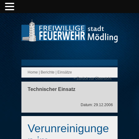
Home
|
Berichte
|
Einsätze
< Zurück zur Übersicht
Technischer Einsatz
Datum: 29.12.2006
Verunreinigunge