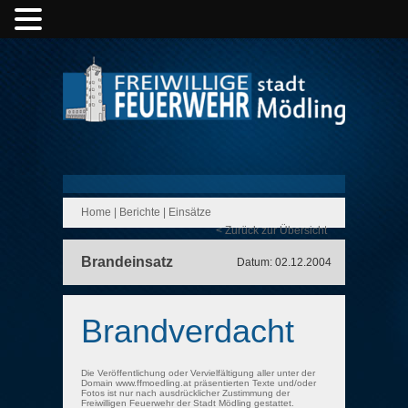
Home
|
Berichte
|
Einsätze
< Zurück zur Übersicht
Brandeinsatz
Datum: 02.12.2004
Brandverdacht
Die Veröffentlichung oder Vervielfältigung aller unter der
Domain www.ffmoedling.at präsentierten Texte und/oder
Fotos ist nur nach ausdrücklicher Zustimmung der
Freiwilligen Feuerwehr der Stadt Mödling gestattet.