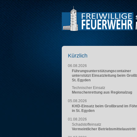
Kürzlich
06.08.2026
Führungsunterstützungscontainer
unterstützt Einsatzleitung beim Groß
St. Egyden
Technischer Einsatz
Menschenrettung aus Regionalzug
05.08.2026
KHD-Einsatz beim Großbrand im Föh
in St. Egyden
01.08.2026
Schadstoffeinsatz
Vermeintlicher Betriebsmittelaustritt