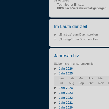
31.07.2026
Technischer Einsatz
PKW nach Verkehrsunfall geborgen
Im Laufe der Zeit
„Einsätze“ zum Durchscrollen
„Sonstige“ zum Durchscrollen
Jahresarchiv
Stöbern sie in unserem Archiv!
Jahr 2026
Jahr 2025
Jan
Feb
Mrz
Apr
Mai
Jul
Aug
Sep
Okt
Nov
Jahr 2024
Jahr 2023
Jahr 2022
Jahr 2021
Jahr 2020