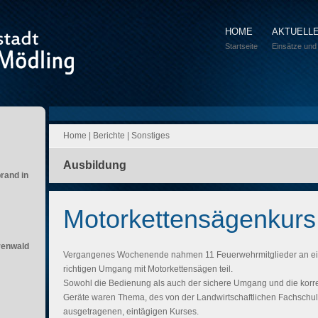
HOME
AKTUELL
Startseite
Einsätze und
Home
|
Berichte
|
Sonstiges
Ausbildung
brand in
Motorkettensägenkurs 
renwald
Vergangenes Wochenende nahmen 11 Feuerwehrmitglieder an ei
richtigen Umgang mit Motorkettensägen teil.
Sowohl die Bedienung als auch der sichere Umgang und die kor
Geräte waren Thema, des von der Landwirtschaftlichen Fachschul
ausgetragenen, eintägigen Kurses.