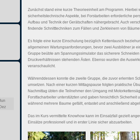
Zunächst stand eine kurze Theorieeinheit am Programm. Hierbei
sicherheitstechnische Aspekte, bei Forstarbeiten erforderliche p
Aufbau und Technik der Gerätschaften nähergebracht. Auch vers
findende Schnitttechniken zum Fällen und Zerkleinern von Bäumen
Es folgte eine kurze Einschulung bezüglich Kettentausch bezie
allgemeinen Wartungsanforderungen, bevor zwei Ausbildner je e
Gruppe beübte am Spannungssimulator das sicherere Schneiden v
Druckverhältnissen stehenden Ästen. Ebenso wurden die Auswirku
veranschaulicht.
Währenddessen konnte die zweite Gruppe, die zuvor erlernten Sc
umsetzen. Nach einer kurzen Mittagspause folgten praktische Ü
Nachmittag übten die Teilnehmer den Umgang mit Motorkettensäg
Forstfacharbeiter unterstützten und gaben hinsichtlich Sicherhe
Jun
während mehrere Baume gefällt, entastet und anschließend abgel
Dez
Das im Kurs vermittelte Knowhow kann im Einsatzfall gezielt ang
Einsätze professionell und in erster Linie sicher abzuarbeiten.