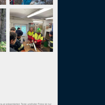
ng.at präsentierten Texte und/oder Fotos ist nur