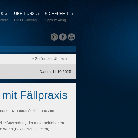
ES
ÜBER UNS
SICHERHEIT
 mehr
Die FF Mödling
Tipps im Alltag
< Zurück zur Übersicht
Datum: 11.10.2025
mit Fällpraxis
ner ganztägigen Ausbildung zum
rekte Anwendung der motorbetriebenen
e Warth (Bezirk Neunkirchen)