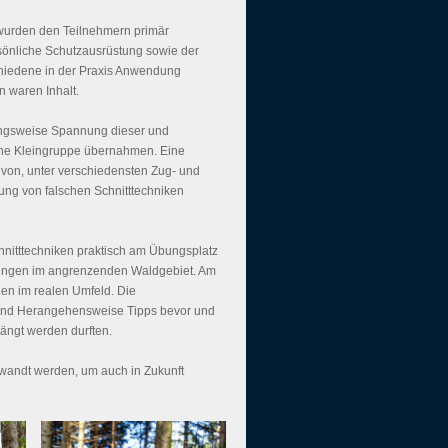
 wurden den Teilnehmern primär
ersönliche Schutzausrüstung sowie der
chiedene in der Praxis Anwendung
 waren Inhalt.
hungsweise Spannung dieser und
ine Kleingruppe übernahmen. Eine
on, unter verschiedensten Zug- und
ng von falschen Schnitttechniken
hnitttechniken praktisch am
Übungsplatz
bungen im angrenzenden Waldgebiet. Am
en im realen Umfeld. Die
it und Herangehensweise Tipps bevor und
ängt werden durften.
ewandt werden, um auch in Zukunft