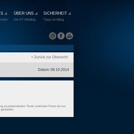
ES
ÜBER UNS
SICHERHEIT
 mehr
Die FF Mödling
Tipps im Alltag
< Zurück zur Übersicht
Datum: 08.10.2014
ng.at präsentierten Texte und/oder Fotos ist nur
gestattet.