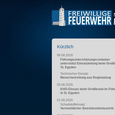
Kürzlich
06.08.2026
Führungsunterstützungscontainer
unterstützt Einsatzleitung beim Groß
St. Egyden
Technischer Einsatz
Menschenrettung aus Regionalzug
05.08.2026
KHD-Einsatz beim Großbrand im Föh
in St. Egyden
01.08.2026
Schadstoffeinsatz
Vermeintlicher Betriebsmittelaustritt