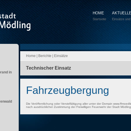
HOME
AKTUELL
Startseite
Einsätze und
Home
|
Berichte
|
Einsätze
Technischer Einsatz
brand in
Fahrzeugbergung
renwald
Die Veröffentlichung oder Vervielfältigung aller unter der Domain www.ffmoedli
nach ausdrücklicher Zustimmung der Freiwilligen Feuerwehr der Stadt Mödling 