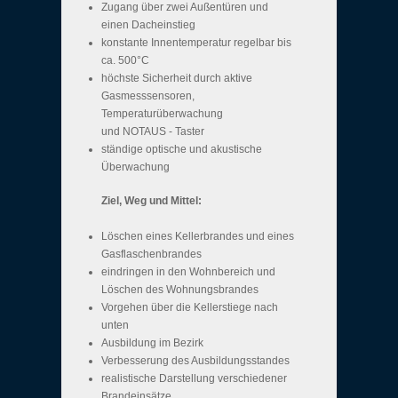
Zugang über zwei Außentüren und
einen Dacheinstieg
konstante Innentemperatur regelbar bis
ca. 500°C
höchste Sicherheit durch aktive
Gasmesssensoren,
Temperaturüberwachung
und NOTAUS - Taster
ständige optische und akustische
Überwachung
Ziel, Weg und Mittel:
Löschen eines Kellerbrandes und eines
Gasflaschenbrandes
eindringen in den Wohnbereich und
Löschen des Wohnungsbrandes
Vorgehen über die Kellerstiege nach
unten
Ausbildung im Bezirk
Verbesserung des Ausbildungsstandes
realistische Darstellung verschiedener
Brandeinsätze