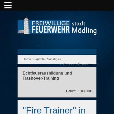
Home
|
Berichte
|
Sonstiges
< Zurück zur Übersicht
Echtfeuerausbildung und
Flashover-Training
Datum: 19.03.2005
"Fire Trainer" in