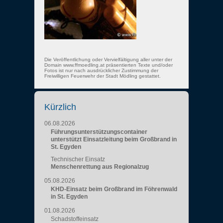
Die Veröffentlichung oder Vervielfältigung aller unter der
Domain www.ffmoedling.at präsentierten Texte und/oder
Fotos ist nur nach ausdrücklicher Zustimmung der
Freiwilligen Feuerwehr der Stadt Mödling gestattet.
Kürzlich
06.08.2026
Führungsunterstützungscontainer
unterstützt Einsatzleitung beim Großbrand in
St. Egyden
Technischer Einsatz
Menschenrettung aus Regionalzug
05.08.2026
KHD-Einsatz beim Großbrand im Föhrenwald
in St. Egyden
01.08.2026
Schadstoffeinsatz