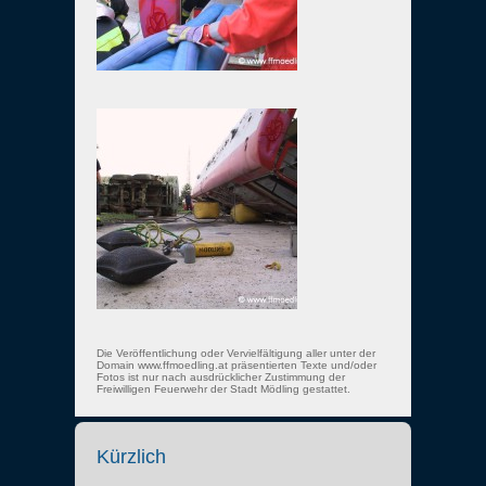
Die Veröffentlichung oder Vervielfältigung aller unter der
Domain www.ffmoedling.at präsentierten Texte und/oder
Fotos ist nur nach ausdrücklicher Zustimmung der
Freiwilligen Feuerwehr der Stadt Mödling gestattet.
Kürzlich