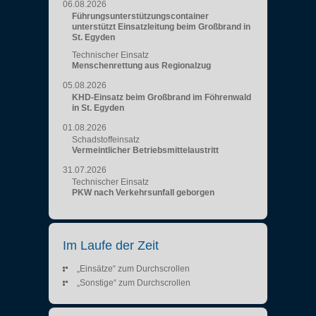
06.08.2026
Führungsunterstützungscontainer
unterstützt Einsatzleitung beim Großbrand in
St. Egyden
Technischer Einsatz
Menschenrettung aus Regionalzug
05.08.2026
KHD-Einsatz beim Großbrand im Föhrenwald
in St. Egyden
01.08.2026
Schadstoffeinsatz
Vermeintlicher Betriebsmittelaustritt
31.07.2026
Technischer Einsatz
PKW nach Verkehrsunfall geborgen
Im Laufe der Zeit
„Einsätze“ zum Durchscrollen
„Sonstige“ zum Durchscrollen