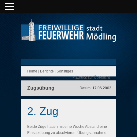
Home
|
Berichte
|
Sonstiges
< Zurück zur Übersicht
Zugsübung
Datum: 17.06.2003
2. Zug
Beide Züge hatten mit eine Woche Abstand eine
Einsatzübung zu absolvieren. Übungsannahme