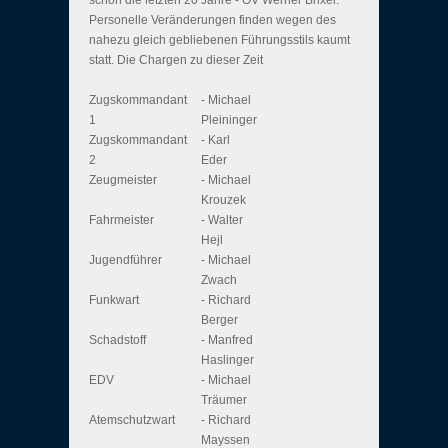
schon die letzten 20 Jahre - OV Werner Brixel.
Personelle Veränderungen finden wegen des
nahezu gleich gebliebenen Führungsstils kaumt
statt. Die Chargen zu dieser Zeit
Zugskommandant
- Michael
1
Pleininger
Zugskommandant
- Karl
2
Eder
Zeugmeister
- Michael
Krouzek
Fahrmeister
- Walter
Hejl
Jugendführer
- Michael
Zwach
Funkwart
- Richard
Berger
Schadstoff
- Manfred
Haslinger
EDV
- Michael
Träumer
Atemschutzwart
- Richard
Mayssen