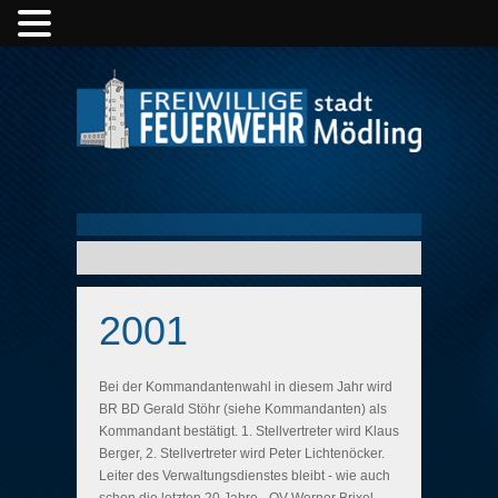
2001
Bei der Kommandantenwahl in diesem Jahr wird
BR BD Gerald Stöhr (siehe Kommandanten) als
Kommandant bestätigt. 1. Stellvertreter wird Klaus
Berger, 2. Stellvertreter wird Peter Lichtenöcker.
Leiter des Verwaltungsdienstes bleibt - wie auch