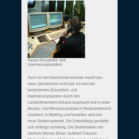
Neues Einsatzleit- und
Alarmierungssystem
Auch vor der Nachrichtenzentrale macht das
neue Jahrtausend nicht halt. Es wird ein
landesweites Einsatzleit- und
Alarmierungssystem durch den
Landesfeuerwehrverband angekauft und in jeder
Bezirks- und Bereichszentrale in Niederösterreich
installiert. In Mödling und Amstetten wird das
neue System getestet. Die Datenpflege gestaltet
sich anfangs schwierig. Die Bediensteten der
Zentrale Werner Brixel, Gottfried Träumer,