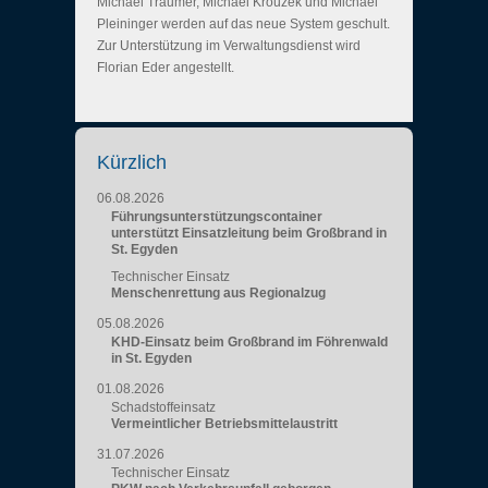
Michael Träumer, Michael Krouzek und Michael
Pleininger werden auf das neue System geschult.
Zur Unterstützung im Verwaltungsdienst wird
Florian Eder angestellt.
Kürzlich
06.08.2026
Führungsunterstützungscontainer
unterstützt Einsatzleitung beim Großbrand in
St. Egyden
Technischer Einsatz
Menschenrettung aus Regionalzug
05.08.2026
KHD-Einsatz beim Großbrand im Föhrenwald
in St. Egyden
01.08.2026
Schadstoffeinsatz
Vermeintlicher Betriebsmittelaustritt
31.07.2026
Technischer Einsatz