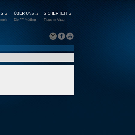
ES
ÜBER UNS
SICHERHEIT
 mehr
Die FF Mödling
Tipps im Alltag