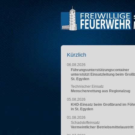
Kürzlich
06.08.2026
Führungsunterstützungscontainer
unterstützt Einsatzleitung beim Groß
St. Egyden
Technischer Einsatz
Menschenrettung aus Regionalzug
05.08.2026
KHD-Einsatz beim Großbrand im Föh
in St. Egyden
01.08.2026
Schadstoffeinsatz
Vermeintlicher Betriebsmittelaustritt