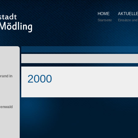
HOME
AKTUELL
Startseite
Einsätze und
2000
brand in
renwald