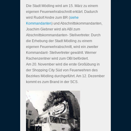
Die Stadt Mödling wird am 15. März zu einem
eigenen Feuerwehrabschnitt erklärt. Dadurch
wird Rudolf Andre zum BR (
siehe
Kommandanten
) und Abschnittskommandanten,
Joachim Giebner wird als ABI zum
Abschnittskommandanten- Stellvertreter. Durch
die Erhebung der Stadt Mödling zu einem
eigenen Feuerwehrabschnitt, wird ein zweiter
Kommandant- Stellvertreter gewählt. Werner
Rachenzentner wird zum OBI befördert.
Am 20. November wird die erste Großübung in
der Shopping City Süd von Feuerwehren des
Bezirkes Mödling durchgeführt. Am 12. Dezember
kommt es zum Brand in der SCS.