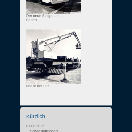
Der neue Steiger am
Boden
und in der Luft
Kürzlich
01.08.2026
Schadstoffeinsatz