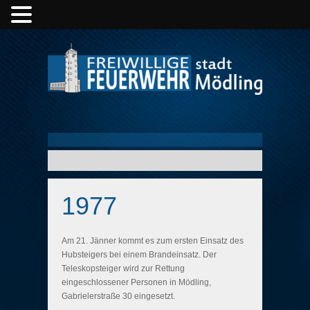
1977
Am 21. Jänner kommt es zum ersten Einsatz des
Hubsteigers bei einem Brandeinsatz. Der
Teleskopsteiger wird zur Rettung
eingeschlossener Personen in Mödling,
Gabrielerstraße 30 eingesetzt.