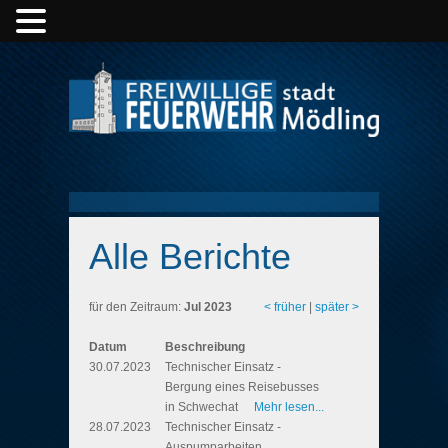
Alle Berichte
für den Zeitraum:
Jul 2023
< früher
|
später >
Datum
Beschreibung
30.07.2023
Technischer Einsatz -
Bergung eines Reisebusses
in Schwechat
Mehr lesen...
28.07.2023
Technischer Einsatz -
Auspumparbeiten