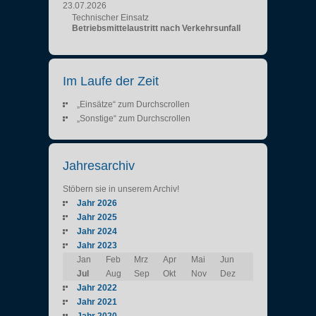
23.07.2026
Technischer Einsatz
Betriebsmittelaustritt nach Verkehrsunfall
Im Laufe der Zeit
„Einsätze“ zum Durchscrollen
„Sonstige“ zum Durchscrollen
Jahresarchiv
Stöbern sie in unserem Archiv!
Jahr 2026
Jahr 2025
Jahr 2024
Jahr 2023
Jan
Feb
Mrz
Apr
Mai
Jun
Jul
Aug
Sep
Okt
Nov
Dez
Jahr 2022
Jahr 2021
Jahr 2020