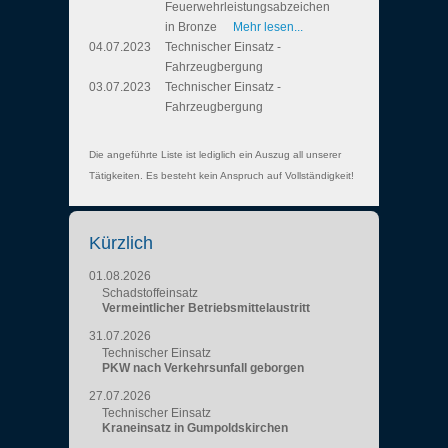
Feuerwehrleistungsabzeichen
in Bronze
Mehr lesen...
04.07.2023
Technischer Einsatz -
Fahrzeugbergung
03.07.2023
Technischer Einsatz -
Fahrzeugbergung
Die angeführte Liste ist lediglich ein Auszug all unserer
Tätigkeiten. Es besteht kein Anspruch auf Vollständigkeit!
Kürzlich
01.08.2026
Schadstoffeinsatz
Vermeintlicher Betriebsmittelaustritt
31.07.2026
Technischer Einsatz
PKW nach Verkehrsunfall geborgen
27.07.2026
Technischer Einsatz
Kraneinsatz in Gumpoldskirchen