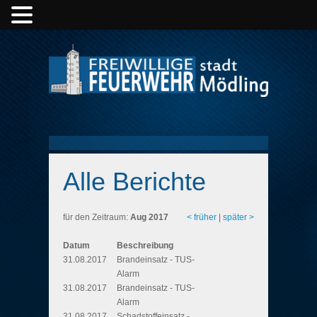
Alle Berichte
für den Zeitraum:
Aug 2017
< früher
|
später >
Datum
Beschreibung
31.08.2017
Brandeinsatz - TUS-
Alarm
31.08.2017
Brandeinsatz - TUS-
Alarm
31.08.2017
Schadstoffeinsatz -