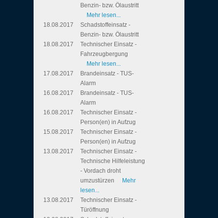
Benzin- bzw. Ölaustritt
Mehr lesen...
18.08.2017
Schadstoffeinsatz -
Benzin- bzw. Ölaustritt
18.08.2017
Technischer Einsatz -
Fahrzeugbergung
Mehr lesen...
17.08.2017
Brandeinsatz - TUS-
Alarm
16.08.2017
Brandeinsatz - TUS-
Alarm
16.08.2017
Technischer Einsatz -
Person(en) in Aufzug
15.08.2017
Technischer Einsatz -
Person(en) in Aufzug
13.08.2017
Technischer Einsatz -
Technische Hilfeleistung
- Vordach droht
umzustürzen
Mehr
lesen...
13.08.2017
Technischer Einsatz -
Türöffnung