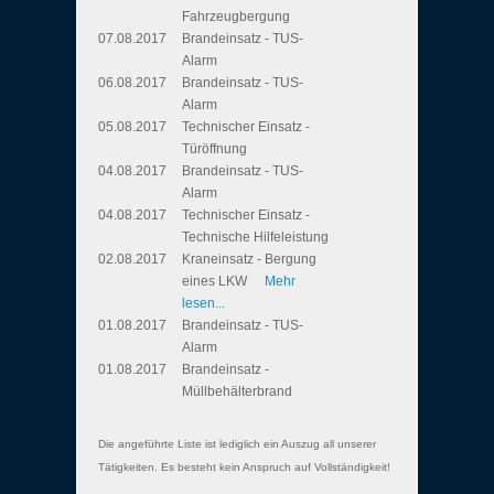
Fahrzeugbergung
07.08.2017
Brandeinsatz - TUS-
Alarm
06.08.2017
Brandeinsatz - TUS-
Alarm
05.08.2017
Technischer Einsatz -
Türöffnung
04.08.2017
Brandeinsatz - TUS-
Alarm
04.08.2017
Technischer Einsatz -
Technische Hilfeleistung
02.08.2017
Kraneinsatz - Bergung
eines LKW
Mehr
lesen...
01.08.2017
Brandeinsatz - TUS-
Alarm
01.08.2017
Brandeinsatz -
Müllbehälterbrand
Die angeführte Liste ist lediglich ein Auszug all unserer
Tätigkeiten. Es besteht kein Anspruch auf Vollständigkeit!