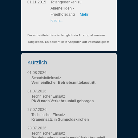
01.11.2015
Totengedenken zu
Allerheiligen -
Friedhofsgang
Mehr
lesen...
Die angeführte Liste ist lediglich ein Auszug all unserer
Tätigkeiten. Es besteht kein Anspruch auf Vollständigkeit!
Kürzlich
01.08.2026
Schadstoffeinsatz
Vermeintlicher Betriebsmittelaustritt
31.07.2026
Technischer Einsatz
PKW nach Verkehrsunfall geborgen
27.07.2026
Technischer Einsatz
Kraneinsatz in Gumpoldskirchen
23.07.2026
Technischer Einsatz
Betriebsmittelaustritt nach Verkehrsunfall