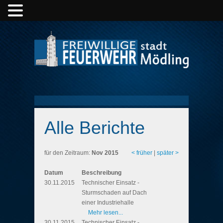
Alle Berichte
für den Zeitraum:
Nov 2015
< früher
|
später >
Datum
Beschreibung
30.11.2015
Technischer Einsatz -
Sturmschaden auf Dach
einer Industriehalle
Mehr lesen...
30.11.2015
Technischer Einsatz -