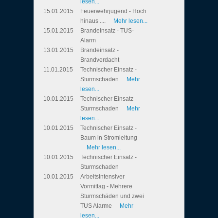
lesen...
15.01.2015
Feuerwehrjugend - Hoch
hinaus ....
Mehr lesen...
15.01.2015
Brandeinsatz - TUS-
Alarm
13.01.2015
Brandeinsatz -
Brandverdacht
11.01.2015
Technischer Einsatz -
Sturmschaden
Mehr
lesen...
10.01.2015
Technischer Einsatz -
Sturmschaden
Mehr
lesen...
10.01.2015
Technischer Einsatz -
Baum in Stromleitung
Mehr lesen...
10.01.2015
Technischer Einsatz -
Sturmschaden
10.01.2015
Arbeitsintensiver
Vormittag - Mehrere
Sturmschäden und zwei
TUS Alarme
Mehr
lesen...