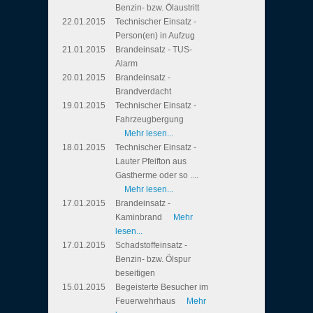
Benzin- bzw. Ölaustritt
22.01.2015
Technischer Einsatz -
Person(en) in Aufzug
21.01.2015
Brandeinsatz - TUS-
Alarm
20.01.2015
Brandeinsatz -
Brandverdacht
19.01.2015
Technischer Einsatz -
Fahrzeugbergung
Mehr lesen...
18.01.2015
Technischer Einsatz -
Lauter Pfeifton aus
Gastherme oder so ....
Mehr lesen...
17.01.2015
Brandeinsatz -
Kaminbrand
Mehr
lesen...
17.01.2015
Schadstoffeinsatz -
Benzin- bzw. Ölspur
beseitigen
15.01.2015
Begeisterte Besucher im
Feuerwehrhaus
Mehr