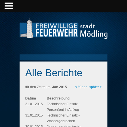
Alle Berichte
für den Zeitraum:
Jan 2015
< früher
|
später >
Datum
Beschreibung
31.01.2015
Technischer Einsatz -
Person(en) in Aufzug
31.01.2015
Technischer Einsatz -
Wassergebrechen
30.01.2015
Neues aus dem Archiv