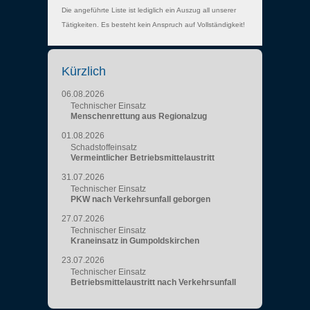
Die angeführte Liste ist lediglich ein Auszug all unserer
Tätigkeiten. Es besteht kein Anspruch auf Vollständigkeit!
Kürzlich
06.08.2026
Technischer Einsatz
Menschenrettung aus Regionalzug
01.08.2026
Schadstoffeinsatz
Vermeintlicher Betriebsmittelaustritt
31.07.2026
Technischer Einsatz
PKW nach Verkehrsunfall geborgen
27.07.2026
Technischer Einsatz
Kraneinsatz in Gumpoldskirchen
23.07.2026
Technischer Einsatz
Betriebsmittelaustritt nach Verkehrsunfall