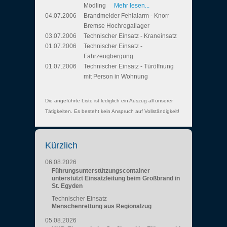
Mödling
Mehr lesen...
04.07.2006
Brandmelder Fehlalarm - Knorr
Bremse Hochregallager
03.07.2006
Technischer Einsatz - Kraneinsatz
01.07.2006
Technischer Einsatz -
Fahrzeugbergung
01.07.2006
Technischer Einsatz - Türöffnung
mit Person in Wohnung
Die angeführte Liste ist lediglich ein Auszug all unserer
Tätigkeiten. Es besteht kein Anspruch auf Vollständigkeit!
Kürzlich
06.08.2026
Führungsunterstützungscontainer
unterstützt Einsatzleitung beim Großbrand in
St. Egyden
Technischer Einsatz
Menschenrettung aus Regionalzug
05.08.2026