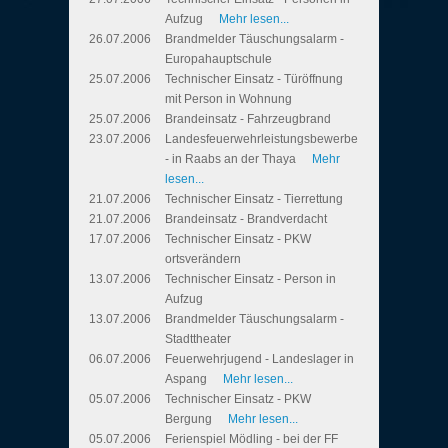
Aufzug
Mehr lesen...
26.07.2006
Brandmelder Täuschungsalarm -
Europahauptschule
25.07.2006
Technischer Einsatz - Türöffnung
mit Person in Wohnung
25.07.2006
Brandeinsatz - Fahrzeugbrand
23.07.2006
Landesfeuerwehrleistungsbewerbe
- in Raabs an der Thaya
Mehr
lesen...
21.07.2006
Technischer Einsatz - Tierrettung
21.07.2006
Brandeinsatz - Brandverdacht
17.07.2006
Technischer Einsatz - PKW
ortsverändern
13.07.2006
Technischer Einsatz - Person in
Aufzug
13.07.2006
Brandmelder Täuschungsalarm -
Stadttheater
06.07.2006
Feuerwehrjugend - Landeslager in
Aspang
Mehr lesen...
05.07.2006
Technischer Einsatz - PKW
Bergung
Mehr lesen...
05.07.2006
Ferienspiel Mödling - bei der FF