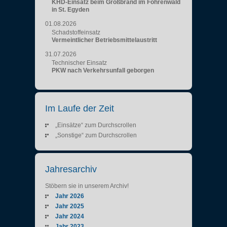
KHD-Einsatz beim Großbrand im Föhrenwald
in St. Egyden
01.08.2026
Schadstoffeinsatz
Vermeintlicher Betriebsmittelaustritt
31.07.2026
Technischer Einsatz
PKW nach Verkehrsunfall geborgen
Im Laufe der Zeit
„Einsätze“ zum Durchscrollen
„Sonstige“ zum Durchscrollen
Jahresarchiv
Stöbern sie in unserem Archiv!
Jahr 2026
Jahr 2025
Jahr 2024
Jahr 2023