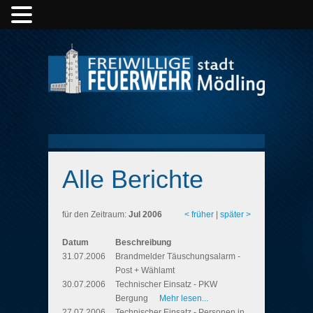
Alle Berichte
für den Zeitraum:
Jul 2006
< früher
|
später >
Datum
Beschreibung
31.07.2006
Brandmelder Täuschungsalarm -
Post + Wählamt
30.07.2006
Technischer Einsatz - PKW
Bergung
Mehr lesen...
27.07.2006
Technischer Einsatz - Personen in