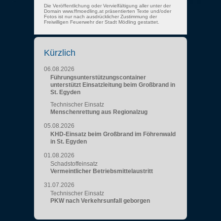
Die Veröffentlichung oder Vervielfältigung aller unter der
Domain www.ffmoedling.at präsentierten Texte und/oder
Fotos ist nur nach ausdrücklicher Zustimmung der
Freiwilligen Feuerwehr der Stadt Mödling gestattet.
Kürzlich
06.08.2026
Führungsunterstützungscontainer
unterstützt Einsatzleitung beim Großbrand in
St. Egyden
Technischer Einsatz
Menschenrettung aus Regionalzug
05.08.2026
KHD-Einsatz beim Großbrand im Föhrenwald
in St. Egyden
01.08.2026
Schadstoffeinsatz
Vermeintlicher Betriebsmittelaustritt
31.07.2026
Technischer Einsatz
PKW nach Verkehrsunfall geborgen