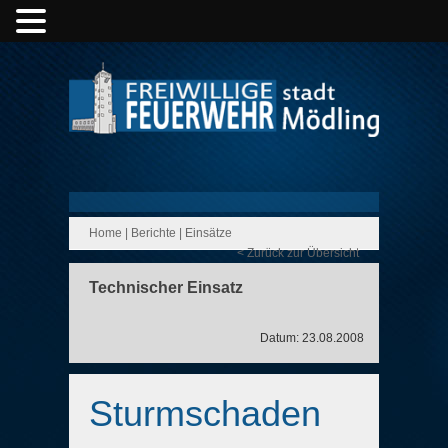
Home
|
Berichte
|
Einsätze
< Zurück zur Übersicht
Technischer Einsatz
Datum: 23.08.2008
Sturmschaden