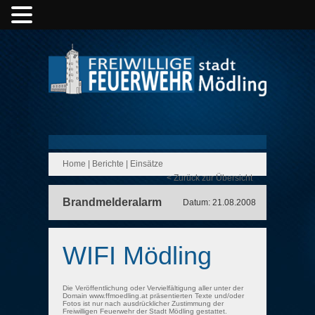
Home
|
Berichte
|
Einsätze
< Zurück zur Übersicht
Brandmelderalarm
Datum: 21.08.2008
WIFI Mödling
Die Veröffentlichung oder Vervielfältigung aller unter der
Domain www.ffmoedling.at präsentierten Texte und/oder
Fotos ist nur nach ausdrücklicher Zustimmung der
Freiwilligen Feuerwehr der Stadt Mödling gestattet.