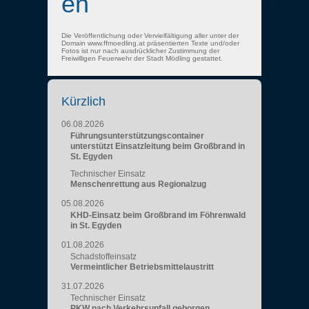
en
Die Veröffentlichung oder Vervielfältigung aller unter der
Domain www.ffmoedling.at präsentierten Texte und/oder
Fotos ist nur nach ausdrücklicher Zustimmung der
Freiwilligen Feuerwehr der Stadt Mödling gestattet.
Kürzlich
06.08.2026
Führungsunterstützungscontainer
unterstützt Einsatzleitung beim Großbrand in
St. Egyden
Technischer Einsatz
Menschenrettung aus Regionalzug
05.08.2026
KHD-Einsatz beim Großbrand im Föhrenwald
in St. Egyden
01.08.2026
Schadstoffeinsatz
Vermeintlicher Betriebsmittelaustritt
31.07.2026
Technischer Einsatz
PKW nach Verkehrsunfall geborgen