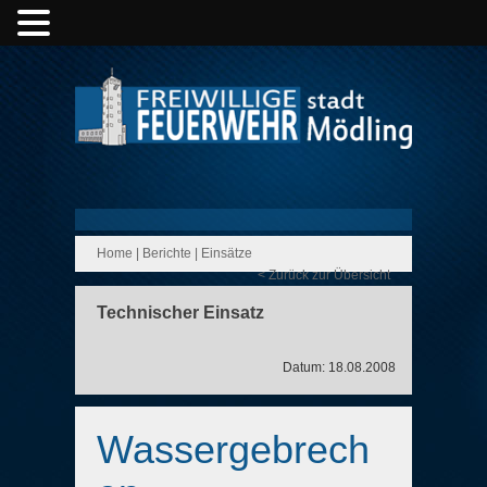
Home
|
Berichte
|
Einsätze
< Zurück zur Übersicht
Technischer Einsatz
Datum: 18.08.2008
Wassergebrech