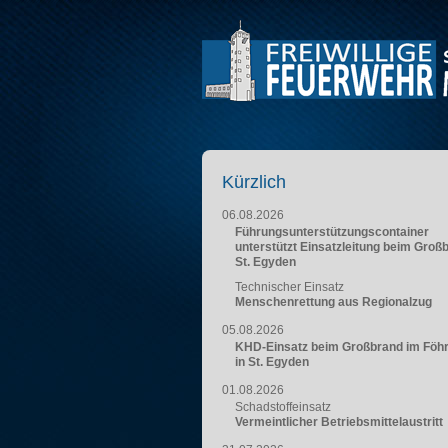
Kürzlich
06.08.2026
Führungsunterstützungscontainer
unterstützt Einsatzleitung beim Groß
St. Egyden
Technischer Einsatz
Menschenrettung aus Regionalzug
05.08.2026
KHD-Einsatz beim Großbrand im Föh
in St. Egyden
01.08.2026
Schadstoffeinsatz
Vermeintlicher Betriebsmittelaustritt