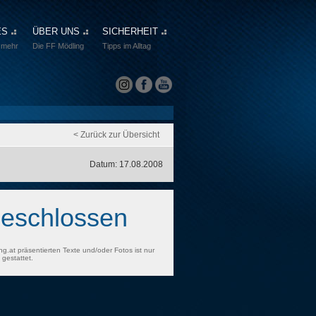
ES
ÜBER UNS
SICHERHEIT
 mehr
Die FF Mödling
Tipps im Alltag
< Zurück zur Übersicht
Datum: 17.08.2008
geschlossen
ng.at präsentierten Texte und/oder Fotos ist nur
gestattet.