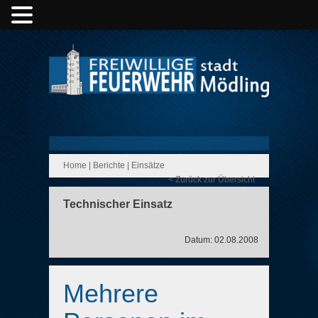
Home
|
Berichte
|
Einsätze
< Zurück zur Übersicht
Technischer Einsatz
Datum: 02.08.2008
Mehrere