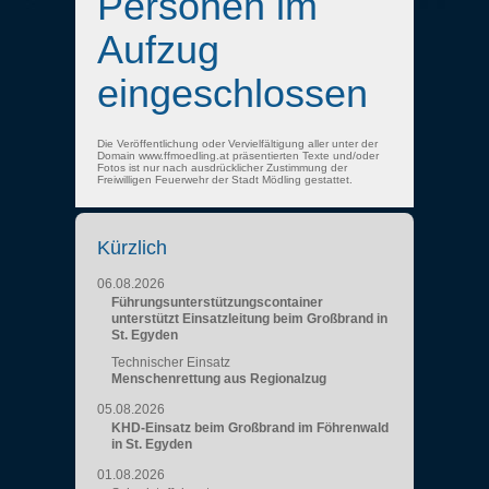
Personen im
Aufzug
eingeschlossen
Die Veröffentlichung oder Vervielfältigung aller unter der
Domain www.ffmoedling.at präsentierten Texte und/oder
Fotos ist nur nach ausdrücklicher Zustimmung der
Freiwilligen Feuerwehr der Stadt Mödling gestattet.
Kürzlich
06.08.2026
Führungsunterstützungscontainer
unterstützt Einsatzleitung beim Großbrand in
St. Egyden
Technischer Einsatz
Menschenrettung aus Regionalzug
05.08.2026
KHD-Einsatz beim Großbrand im Föhrenwald
in St. Egyden
01.08.2026