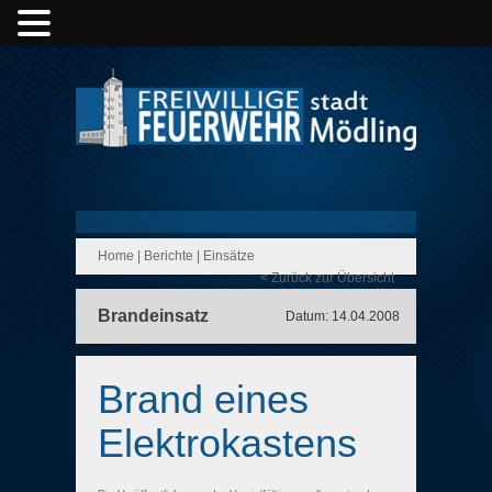
Home
|
Berichte
|
Einsätze
< Zurück zur Übersicht
Brandeinsatz
Datum: 14.04.2008
Brand eines
Elektrokastens