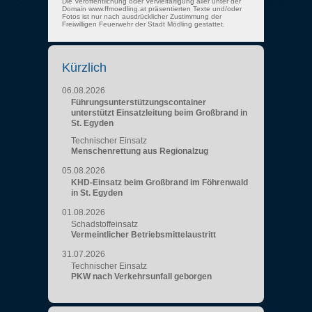
Die Veröffentlichung oder Vervielfältigung aller unter der
Domain www.ffmoedling.at präsentierten Texte und/oder
Fotos ist nur nach ausdrücklicher Zustimmung der
Freiwilligen Feuerwehr der Stadt Mödling gestattet.
Kürzlich
06.08.2026
Führungsunterstützungscontainer
unterstützt Einsatzleitung beim Großbrand in
St. Egyden
Technischer Einsatz
Menschenrettung aus Regionalzug
05.08.2026
KHD-Einsatz beim Großbrand im Föhrenwald
in St. Egyden
01.08.2026
Schadstoffeinsatz
Vermeintlicher Betriebsmittelaustritt
31.07.2026
Technischer Einsatz
PKW nach Verkehrsunfall geborgen