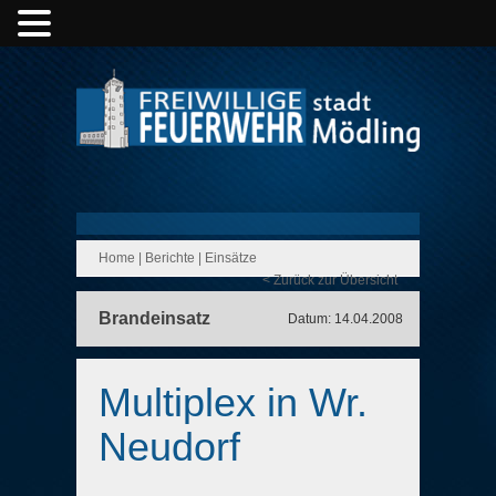
Home
|
Berichte
|
Einsätze
< Zurück zur Übersicht
Brandeinsatz
Datum: 14.04.2008
Multiplex in Wr.
Neudorf