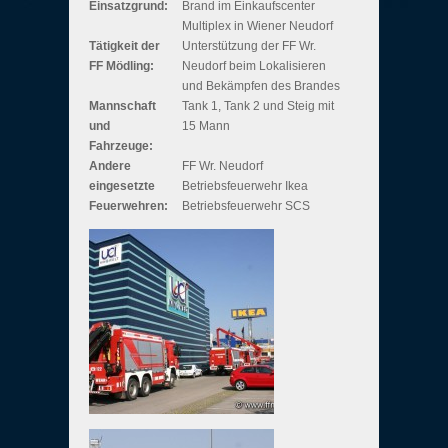
Einsatzgrund:
Brand im Einkaufscenter
Multiplex in Wiener Neudorf
Tätigkeit der
Unterstützung der FF Wr.
FF Mödling:
Neudorf beim Lokalisieren
und Bekämpfen des Brandes
Mannschaft
Tank 1, Tank 2 und Steig mit
und
15 Mann
Fahrzeuge:
Andere
FF Wr. Neudorf
eingesetzte
Betriebsfeuerwehr Ikea
Feuerwehren:
Betriebsfeuerwehr SCS