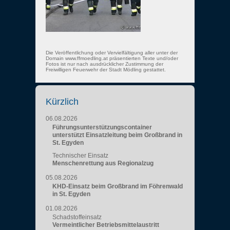
Die Veröffentlichung oder Vervielfältigung aller unter der
Domain www.ffmoedling.at präsentierten Texte und/oder
Fotos ist nur nach ausdrücklicher Zustimmung der
Freiwilligen Feuerwehr der Stadt Mödling gestattet.
Kürzlich
06.08.2026
Führungsunterstützungscontainer
unterstützt Einsatzleitung beim Großbrand in
St. Egyden
Technischer Einsatz
Menschenrettung aus Regionalzug
05.08.2026
KHD-Einsatz beim Großbrand im Föhrenwald
in St. Egyden
01.08.2026
Schadstoffeinsatz
Vermeintlicher Betriebsmittelaustritt