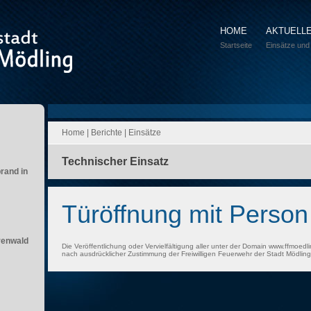
HOME
AKTUELL
Startseite
Einsätze und
Home
|
Berichte
|
Einsätze
Technischer Einsatz
brand in
Türöffnung mit Perso
renwald
Die Veröffentlichung oder Vervielfältigung aller unter der Domain www.ffmoedli
nach ausdrücklicher Zustimmung der Freiwilligen Feuerwehr der Stadt Mödling 