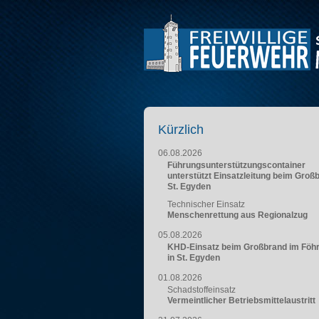
Kürzlich
06.08.2026
Führungsunterstützungscontainer
unterstützt Einsatzleitung beim Groß
St. Egyden
Technischer Einsatz
Menschenrettung aus Regionalzug
05.08.2026
KHD-Einsatz beim Großbrand im Föh
in St. Egyden
01.08.2026
Schadstoffeinsatz
Vermeintlicher Betriebsmittelaustritt