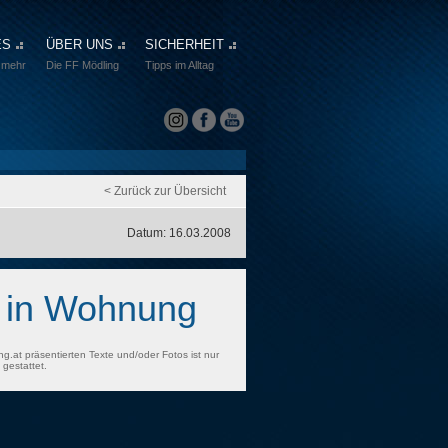
ES
ÜBER UNS
SICHERHEIT
 mehr
Die FF Mödling
Tipps im Alltag
< Zurück zur Übersicht
Datum: 16.03.2008
n in Wohnung
ng.at präsentierten Texte und/oder Fotos ist nur
gestattet.