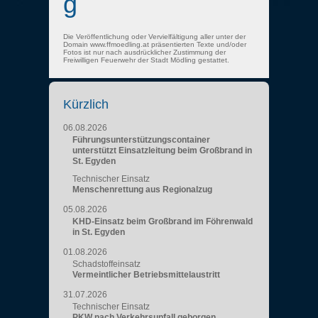
g
Die Veröffentlichung oder Vervielfältigung aller unter der
Domain www.ffmoedling.at präsentierten Texte und/oder
Fotos ist nur nach ausdrücklicher Zustimmung der
Freiwilligen Feuerwehr der Stadt Mödling gestattet.
Kürzlich
06.08.2026
Führungsunterstützungscontainer
unterstützt Einsatzleitung beim Großbrand in
St. Egyden
Technischer Einsatz
Menschenrettung aus Regionalzug
05.08.2026
KHD-Einsatz beim Großbrand im Föhrenwald
in St. Egyden
01.08.2026
Schadstoffeinsatz
Vermeintlicher Betriebsmittelaustritt
31.07.2026
Technischer Einsatz
PKW nach Verkehrsunfall geborgen