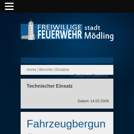
Home
|
Berichte
|
Einsätze
< Zurück zur Übersicht
Technischer Einsatz
Datum: 14.03.2008
Fahrzeugbergun