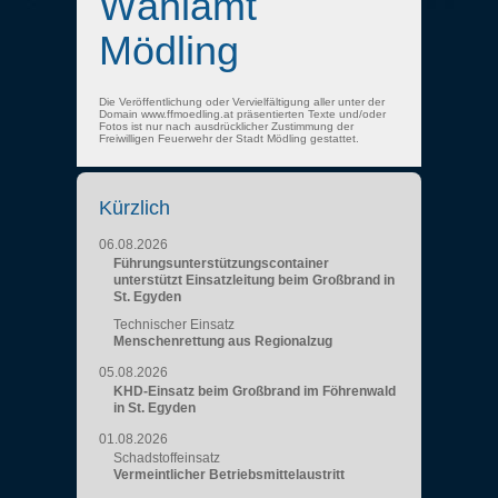
Wählamt
Mödling
Die Veröffentlichung oder Vervielfältigung aller unter der
Domain www.ffmoedling.at präsentierten Texte und/oder
Fotos ist nur nach ausdrücklicher Zustimmung der
Freiwilligen Feuerwehr der Stadt Mödling gestattet.
Kürzlich
06.08.2026
Führungsunterstützungscontainer
unterstützt Einsatzleitung beim Großbrand in
St. Egyden
Technischer Einsatz
Menschenrettung aus Regionalzug
05.08.2026
KHD-Einsatz beim Großbrand im Föhrenwald
in St. Egyden
01.08.2026
Schadstoffeinsatz
Vermeintlicher Betriebsmittelaustritt