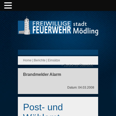
Home
|
Berichte
|
Einsätze
< Zurück zur Übersicht
Brandmelder Alarm
Datum: 04.03.2008
Post- und