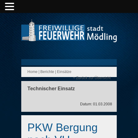
Home
|
Berichte
|
Einsätze
< Zurück zur Übersicht
Technischer Einsatz
Datum: 01.03.2008
PKW Bergung