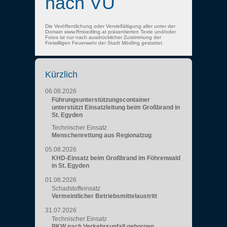
nach VU
Die Veröffentlichung oder Vervielfältigung aller unter der
Domain www.ffmoedling.at präsentierten Texte und/oder
Fotos ist nur nach ausdrücklicher Zustimmung der
Freiwilligen Feuerwehr der Stadt Mödling gestattet.
Kürzlich
06.08.2026
Führungsunterstützungscontainer
unterstützt Einsatzleitung beim Großbrand in
St. Egyden
Technischer Einsatz
Menschenrettung aus Regionalzug
05.08.2026
KHD-Einsatz beim Großbrand im Föhrenwald
in St. Egyden
01.08.2026
Schadstoffeinsatz
Vermeintlicher Betriebsmittelaustritt
31.07.2026
Technischer Einsatz
PKW nach Verkehrsunfall geborgen