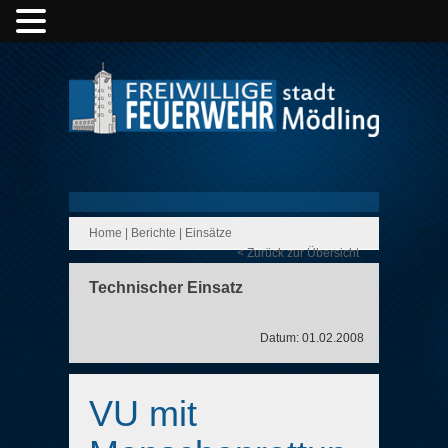
Home
|
Berichte
|
Einsätze
< Zurück zur Übersicht
Technischer Einsatz
Datum: 01.02.2008
VU mit