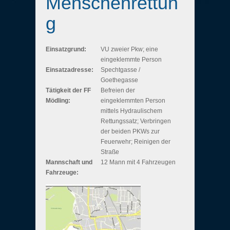
Menschenrettun
g
Einsatzgrund:
VU zweier Pkw; eine
eingeklemmte Person
Einsatzadresse:
Spechtgasse /
Goethegasse
Tätigkeit der FF
Befreien der
Mödling:
eingeklemmten Person
mittels Hydraulischem
Rettungssatz; Verbringen
der beiden PKWs zur
Feuerwehr; Reinigen der
Straße
Mannschaft und
12 Mann mit 4 Fahrzeugen
Fahrzeuge: