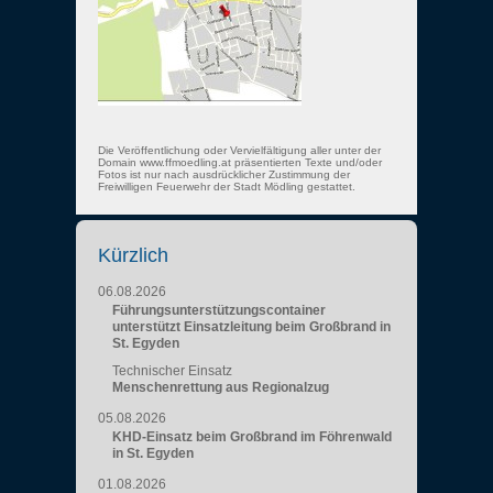
Die Veröffentlichung oder Vervielfältigung aller unter der
Domain www.ffmoedling.at präsentierten Texte und/oder
Fotos ist nur nach ausdrücklicher Zustimmung der
Freiwilligen Feuerwehr der Stadt Mödling gestattet.
Kürzlich
06.08.2026
Führungsunterstützungscontainer
unterstützt Einsatzleitung beim Großbrand in
St. Egyden
Technischer Einsatz
Menschenrettung aus Regionalzug
05.08.2026
KHD-Einsatz beim Großbrand im Föhrenwald
in St. Egyden
01.08.2026