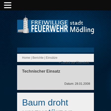
Home
|
Berichte
|
Einsätze
< Zurück zur Übersicht
Technischer Einsatz
Datum: 28.01.2008
Baum droht