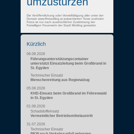
umzustürzen
Die Veröffentlichung oder Vervielfältigung aller unter der
Domain www.ffmoedling.at präsentierten Texte und/oder
Fotos ist nur nach ausdrücklicher Zustimmung der
Freiwilligen Feuerwehr der Stadt Mödling gestattet.
Kürzlich
06.08.2026
Führungsunterstützungscontainer
unterstützt Einsatzleitung beim Großbrand in
St. Egyden
Technischer Einsatz
Menschenrettung aus Regionalzug
05.08.2026
KHD-Einsatz beim Großbrand im Föhrenwald
in St. Egyden
01.08.2026
Schadstoffeinsatz
Vermeintlicher Betriebsmittelaustritt
31.07.2026
Technischer Einsatz
PKW nach Verkehrsunfall geborgen