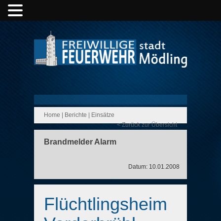
Home
|
Berichte
|
Einsätze
< Zurück zur Übersicht
Brandmelder Alarm
Datum: 10.01.2008
Flüchtlingsheim