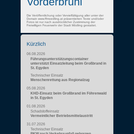
Vorderbrühl
Die Veröffentlichung oder Vervielfältigung aller unter der
Domain www.ffmoedling.at präsentierten Texte und/oder
Fotos ist nur nach ausdrücklicher Zustimmung der
Freiwilligen Feuerwehr der Stadt Mödling gestattet.
Kürzlich
06.08.2026
Führungsunterstützungscontainer
unterstützt Einsatzleitung beim Großbrand in
St. Egyden
Technischer Einsatz
Menschenrettung aus Regionalzug
05.08.2026
KHD-Einsatz beim Großbrand im Föhrenwald
in St. Egyden
01.08.2026
Schadstoffeinsatz
Vermeintlicher Betriebsmittelaustritt
31.07.2026
Technischer Einsatz
PKW nach Verkehrsunfall geborgen