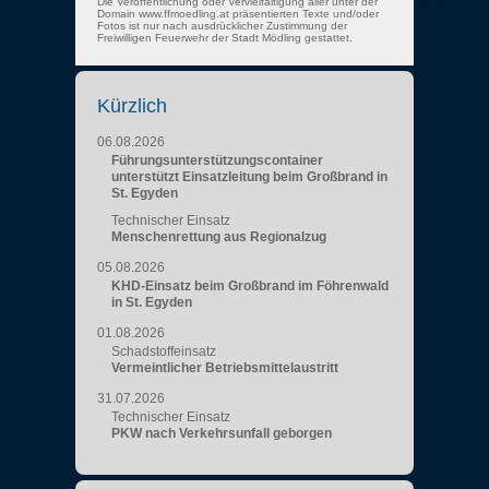
Die Veröffentlichung oder Vervielfältigung aller unter der
Domain www.ffmoedling.at präsentierten Texte und/oder
Fotos ist nur nach ausdrücklicher Zustimmung der
Freiwilligen Feuerwehr der Stadt Mödling gestattet.
Kürzlich
06.08.2026
Führungsunterstützungscontainer
unterstützt Einsatzleitung beim Großbrand in
St. Egyden
Technischer Einsatz
Menschenrettung aus Regionalzug
05.08.2026
KHD-Einsatz beim Großbrand im Föhrenwald
in St. Egyden
01.08.2026
Schadstoffeinsatz
Vermeintlicher Betriebsmittelaustritt
31.07.2026
Technischer Einsatz
PKW nach Verkehrsunfall geborgen