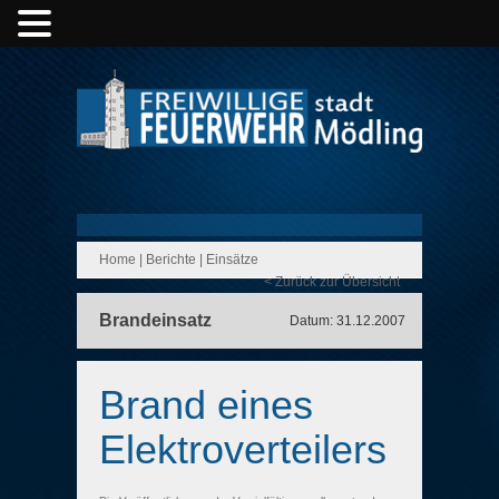
Home
|
Berichte
|
Einsätze
< Zurück zur Übersicht
Brandeinsatz
Datum: 31.12.2007
Brand eines
Elektroverteilers