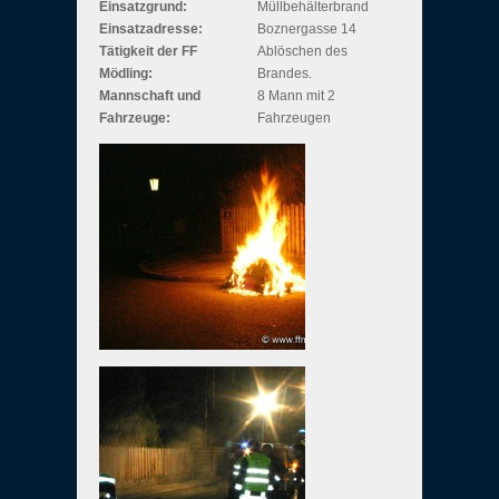
Einsatzgrund:
Müllbehälterbrand
Einsatzadresse:
Boznergasse 14
Tätigkeit der FF
Ablöschen des
Mödling:
Brandes.
Mannschaft und
8 Mann mit 2
Fahrzeuge:
Fahrzeugen