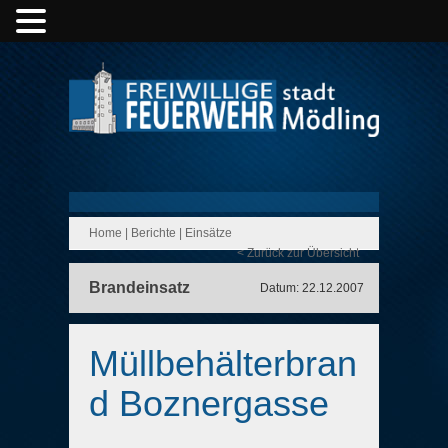
Home
|
Berichte
|
Einsätze
< Zurück zur Übersicht
Brandeinsatz
Datum: 22.12.2007
Müllbehälterbran
d Boznergasse