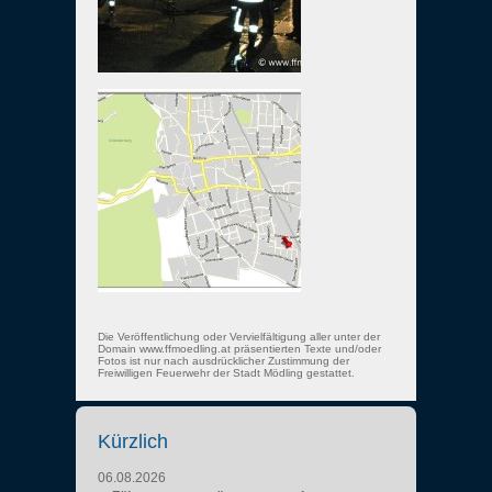
Die Veröffentlichung oder Vervielfältigung aller unter der
Domain www.ffmoedling.at präsentierten Texte und/oder
Fotos ist nur nach ausdrücklicher Zustimmung der
Freiwilligen Feuerwehr der Stadt Mödling gestattet.
Kürzlich
06.08.2026