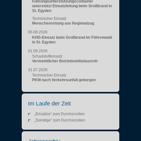
Führungsunterstützungscontainer
unterstützt Einsatzleitung beim Großbrand in
St. Egyden
Technischer Einsatz
Menschenrettung aus Regionalzug
05.08.2026
KHD-Einsatz beim Großbrand im Föhrenwald
in St. Egyden
01.08.2026
Schadstoffeinsatz
Vermeintlicher Betriebsmittelaustritt
31.07.2026
Technischer Einsatz
PKW nach Verkehrsunfall geborgen
Im Laufe der Zeit
„Einsätze“ zum Durchscrollen
„Sonstige“ zum Durchscrollen