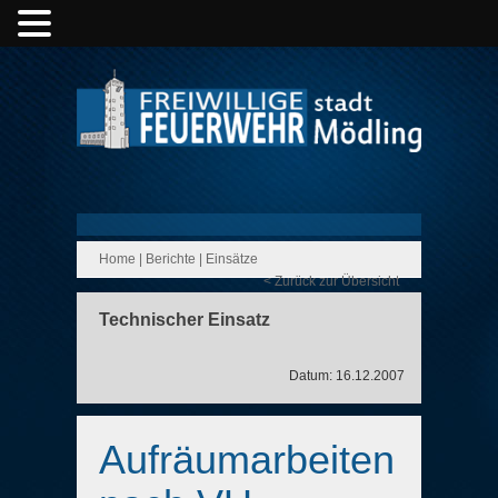
Home
|
Berichte
|
Einsätze
< Zurück zur Übersicht
Technischer Einsatz
Datum: 16.12.2007
Aufräumarbeiten