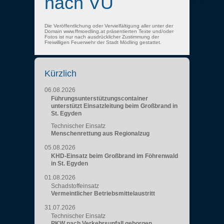
nach VU
Die Veröffentlichung oder Vervielfältigung aller unter der
Domain www.ffmoedling.at präsentierten Texte und/oder
Fotos ist nur nach ausdrücklicher Zustimmung der
Freiwilligen Feuerwehr der Stadt Mödling gestattet.
Kürzlich
06.08.2026
Führungsunterstützungscontainer
unterstützt Einsatzleitung beim Großbrand in
St. Egyden
Technischer Einsatz
Menschenrettung aus Regionalzug
05.08.2026
KHD-Einsatz beim Großbrand im Föhrenwald
in St. Egyden
01.08.2026
Schadstoffeinsatz
Vermeintlicher Betriebsmittelaustritt
31.07.2026
Technischer Einsatz
PKW nach Verkehrsunfall geborgen