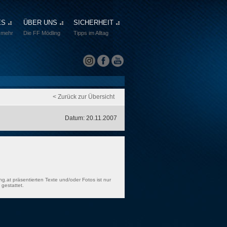
ES
ÜBER UNS
SICHERHEIT
 mehr
Die FF Mödling
Tipps im Alltag
< Zurück zur Übersicht
Datum: 20.11.2007
ng.at präsentierten Texte und/oder Fotos ist nur
gestattet.