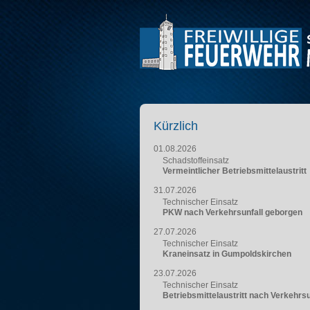
Kürzlich
01.08.2026
Schadstoffeinsatz
Vermeintlicher Betriebsmittelaustritt
31.07.2026
Technischer Einsatz
PKW nach Verkehrsunfall geborgen
27.07.2026
Technischer Einsatz
Kraneinsatz in Gumpoldskirchen
23.07.2026
Technischer Einsatz
Betriebsmittelaustritt nach Verkehrsu