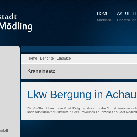
HOME
AKTUELL
Startseite
Einsätze und
Home
|
Berichte
|
Einsätze
Kraneinsatz
Lkw Bergung in Achau
Die Veröffentlichung oder Vervielfältigung aller unter der Domain www.ffmoedli
nach ausdrücklicher Zustimmung der Freiwilligen Feuerwehr der Stadt Mödling 
nfall