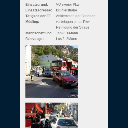
Einsatzgrund:
VU zweier Pkw
Einsatzadresse:
Brühlerstraße
Tätigkeit der FF
Abklemmen der Batterien,
Mödling:
verbringen eines Pkw,
Reinigung der Straße
Mannschaft und
Tank3: 6Mann
Fahrzeuge:
Last3: 2Mann