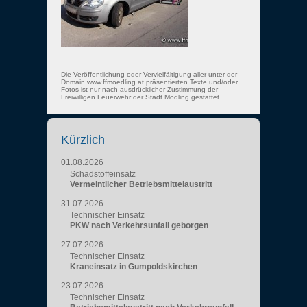
Die Veröffentlichung oder Vervielfältigung aller unter der
Domain www.ffmoedling.at präsentierten Texte und/oder
Fotos ist nur nach ausdrücklicher Zustimmung der
Freiwilligen Feuerwehr der Stadt Mödling gestattet.
Kürzlich
01.08.2026
Schadstoffeinsatz
Vermeintlicher Betriebsmittelaustritt
31.07.2026
Technischer Einsatz
PKW nach Verkehrsunfall geborgen
27.07.2026
Technischer Einsatz
Kraneinsatz in Gumpoldskirchen
23.07.2026
Technischer Einsatz