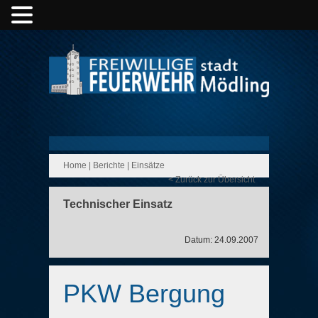
Home
|
Berichte
|
Einsätze
< Zurück zur Übersicht
Technischer Einsatz
Datum: 24.09.2007
PKW Bergung