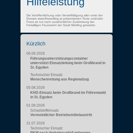
Hilfeleistung
Die Veröffentlichung oder Vervielfältigung aller unter der
Domain www.ffmoedling.at präsentierten Texte und/oder
Fotos ist nur nach ausdrücklicher Zustimmung der
Freiwilligen Feuerwehr der Stadt Mödling gestattet.
Kürzlich
06.08.2026
Führungsunterstützungscontainer
unterstützt Einsatzleitung beim Großbrand in
St. Egyden
Technischer Einsatz
Menschenrettung aus Regionalzug
05.08.2026
KHD-Einsatz beim Großbrand im Föhrenwald
in St. Egyden
01.08.2026
Schadstoffeinsatz
Vermeintlicher Betriebsmittelaustritt
31.07.2026
Technischer Einsatz
PKW nach Verkehrsunfall geborgen