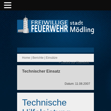
Home
|
Berichte
|
Einsätze
< Zurück zur Übersicht
Technischer Einsatz
Datum: 11.08.2007
Technische