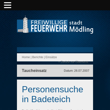
Home
|
Berichte
|
Einsätze
< Zurück zur Übersicht
Taucheinsatz
Datum: 26.07.2007
Personensuche
in Badeteich