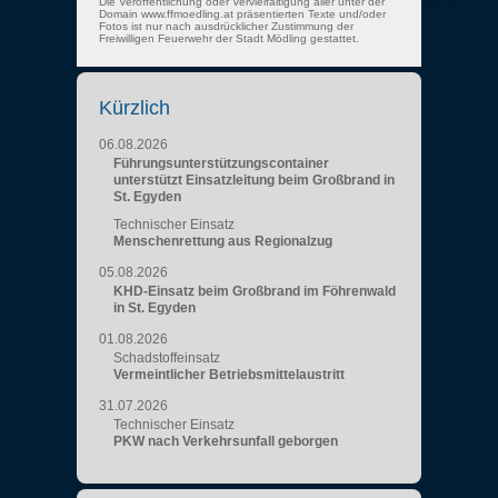
Die Veröffentlichung oder Vervielfältigung aller unter der
Domain www.ffmoedling.at präsentierten Texte und/oder
Fotos ist nur nach ausdrücklicher Zustimmung der
Freiwilligen Feuerwehr der Stadt Mödling gestattet.
Kürzlich
06.08.2026
Führungsunterstützungscontainer
unterstützt Einsatzleitung beim Großbrand in
St. Egyden
Technischer Einsatz
Menschenrettung aus Regionalzug
05.08.2026
KHD-Einsatz beim Großbrand im Föhrenwald
in St. Egyden
01.08.2026
Schadstoffeinsatz
Vermeintlicher Betriebsmittelaustritt
31.07.2026
Technischer Einsatz
PKW nach Verkehrsunfall geborgen