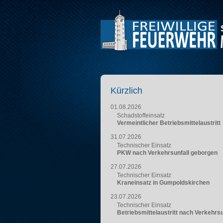
Kürzlich
01.08.2026
Schadstoffeinsatz
Vermeintlicher Betriebsmittelaustritt
31.07.2026
Technischer Einsatz
PKW nach Verkehrsunfall geborgen
27.07.2026
Technischer Einsatz
Kraneinsatz in Gumpoldskirchen
23.07.2026
Technischer Einsatz
Betriebsmittelaustritt nach Verkehrsu