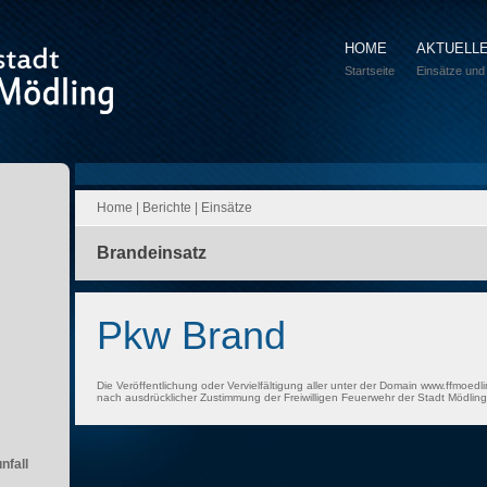
HOME
AKTUELL
Startseite
Einsätze und
Home
|
Berichte
|
Einsätze
Brandeinsatz
Pkw Brand
Die Veröffentlichung oder Vervielfältigung aller unter der Domain www.ffmoedli
nach ausdrücklicher Zustimmung der Freiwilligen Feuerwehr der Stadt Mödling 
nfall