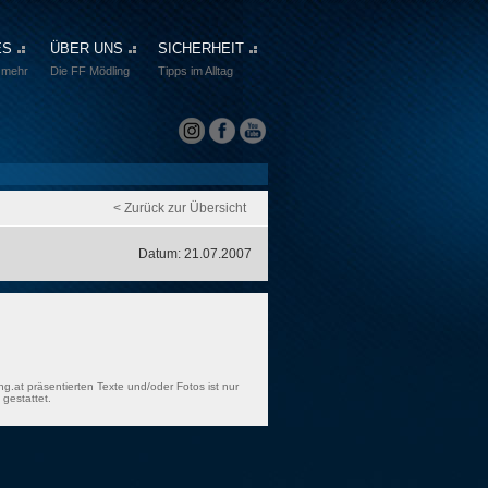
ES
ÜBER UNS
SICHERHEIT
 mehr
Die FF Mödling
Tipps im Alltag
< Zurück zur Übersicht
Datum: 21.07.2007
ng.at präsentierten Texte und/oder Fotos ist nur
gestattet.