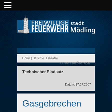
Home
|
Berichte
|
Einsätze
< Zurück zur Übersicht
Technischer Eindsatz
Datum: 17.07.2007
Gasgebrechen