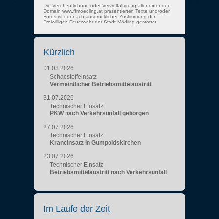
Die Veröffentlichung oder Vervielfältigung aller unter der
Domain www.ffmoedling.at präsentierten Texte und/oder
Fotos ist nur nach ausdrücklicher Zustimmung der
Freiwilligen Feuerwehr der Stadt Mödling gestattet.
Kürzlich
01.08.2026
Schadstoffeinsatz
Vermeintlicher Betriebsmittelaustritt
31.07.2026
Technischer Einsatz
PKW nach Verkehrsunfall geborgen
27.07.2026
Technischer Einsatz
Kraneinsatz in Gumpoldskirchen
23.07.2026
Technischer Einsatz
Betriebsmittelaustritt nach Verkehrsunfall
Im Laufe der Zeit