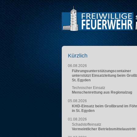
Kürzlich
06.08.2026
Führungsunterstützungscontainer
unterstützt Einsatzleitung beim Groß
St. Egyden
Technischer Einsatz
Menschenrettung aus Regionalzug
05.08.2026
KHD-Einsatz beim Großbrand im Föh
in St. Egyden
01.08.2026
Schadstoffeinsatz
Vermeintlicher Betriebsmittelaustritt