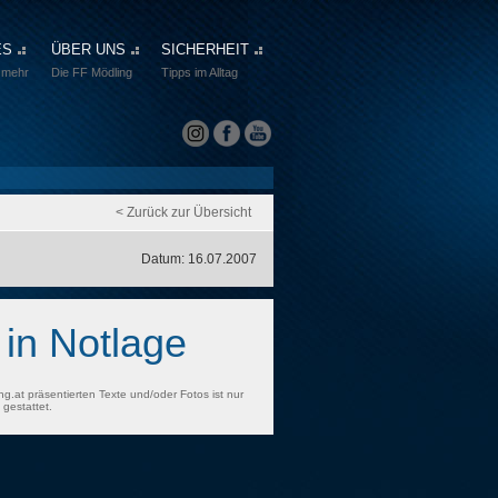
ES
ÜBER UNS
SICHERHEIT
 mehr
Die FF Mödling
Tipps im Alltag
< Zurück zur Übersicht
Datum: 16.07.2007
 in Notlage
ng.at präsentierten Texte und/oder Fotos ist nur
gestattet.