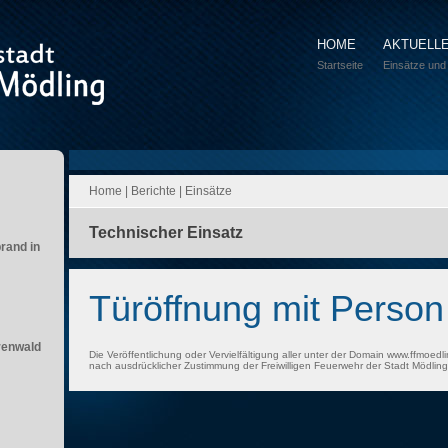
HOME
AKTUELL
Startseite
Einsätze und
Home
|
Berichte
|
Einsätze
Technischer Einsatz
brand in
Türöffnung mit Person
renwald
Die Veröffentlichung oder Vervielfältigung aller unter der Domain www.ffmoedli
nach ausdrücklicher Zustimmung der Freiwilligen Feuerwehr der Stadt Mödling 