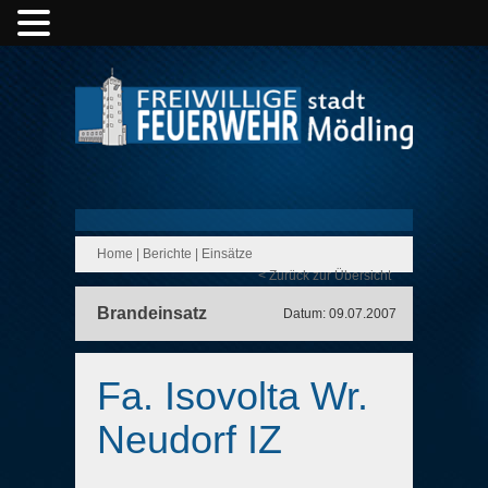
Home
|
Berichte
|
Einsätze
< Zurück zur Übersicht
Brandeinsatz
Datum: 09.07.2007
Fa. Isovolta Wr.
Neudorf IZ