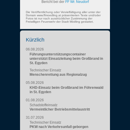
Bericht bei der
FF Wr. Neudorf
Die Veröffentlichung oder Vervielfältigung aller unter der
Domain www.ffmoedling.at präsentierten Texte und/oder
Fotos ist nur nach ausdrücklicher Zustimmung der
Freiwilligen Feuerwehr der Stadt Mödling gestattet.
Kürzlich
06.08.2026
Führungsunterstützungscontainer
unterstützt Einsatzleitung beim Großbrand in
St. Egyden
Technischer Einsatz
Menschenrettung aus Regionalzug
05.08.2026
KHD-Einsatz beim Großbrand im Föhrenwald
in St. Egyden
01.08.2026
Schadstoffeinsatz
Vermeintlicher Betriebsmittelaustritt
31.07.2026
Technischer Einsatz
PKW nach Verkehrsunfall geborgen