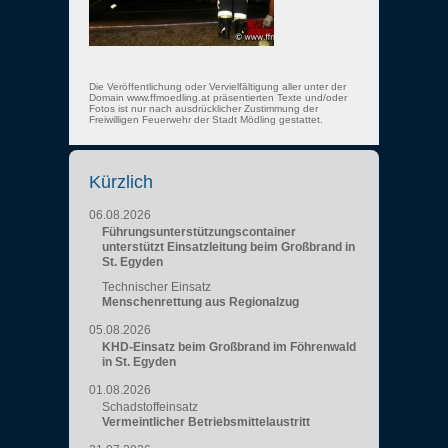
Die Veröffentlichung oder Vervielfältigung aller unter der
Domain www.ffmoedling.at präsentierten Texte und/oder
Fotos ist nur nach ausdrücklicher Zustimmung der
Freiwilligen Feuerwehr der Stadt Mödling gestattet.
Kürzlich
06.08.2026
Führungsunterstützungscontainer
unterstützt Einsatzleitung beim Großbrand in
St. Egyden
Technischer Einsatz
Menschenrettung aus Regionalzug
05.08.2026
KHD-Einsatz beim Großbrand im Föhrenwald
in St. Egyden
01.08.2026
Schadstoffeinsatz
Vermeintlicher Betriebsmittelaustritt