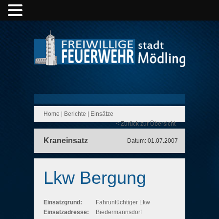
Home
|
Berichte
|
Einsätze
< Zurück zur Übersicht
Kraneinsatz
Datum: 01.07.2007
Lkw Bergung
Einsatzgrund:
Fahruntüchtiger Lkw
Einsatzadresse:
Biedermannsdorf