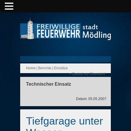
Home
|
Berichte
|
Einsätze
< Zurück zur Übersicht
Technischer Einsatz
Datum: 05.05.2007
Tiefgarage unter