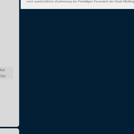
nach ausdrücklicher Zustimmung der Freiwilligen Feuerwehr der Stadt Mödling 
Jun
Dez