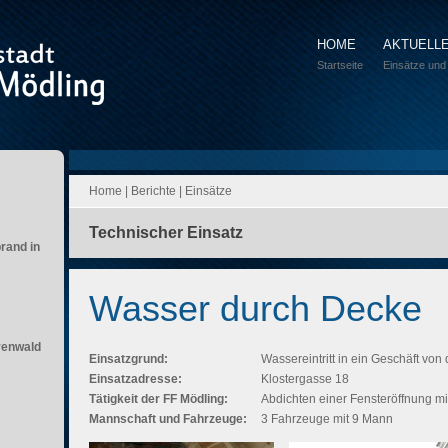
HOME
AKTUELL
Startseite
Einsätze und
Home
|
Berichte
|
Einsätze
Technischer Einsatz
brand in
Wasser durch Decke
renwald
Einsatzgrund:
Wassereintritt in ein Geschäft von
Einsatzadresse:
Klostergasse 18
Tätigkeit der FF Mödling:
Abdichten einer Fensteröffnung mi
Mannschaft und Fahrzeuge:
3 Fahrzeuge mit 9 Mann