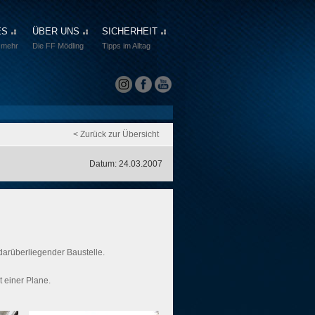
ES
ÜBER UNS
SICHERHEIT
 mehr
Die FF Mödling
Tipps im Alltag
< Zurück zur Übersicht
Datum: 24.03.2007
 darüberliegender Baustelle.
t einer Plane.