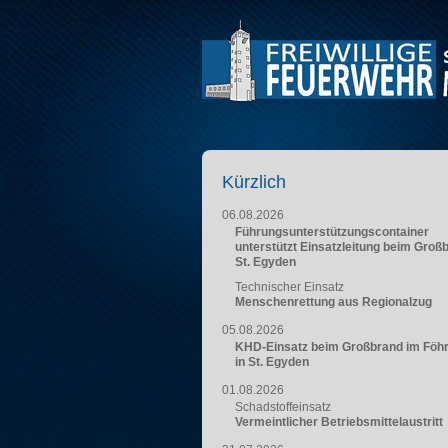
Kürzlich
06.08.2026
Führungsunterstützungscontainer
unterstützt Einsatzleitung beim Groß
St. Egyden
Technischer Einsatz
Menschenrettung aus Regionalzug
05.08.2026
KHD-Einsatz beim Großbrand im Föh
in St. Egyden
01.08.2026
Schadstoffeinsatz
Vermeintlicher Betriebsmittelaustritt