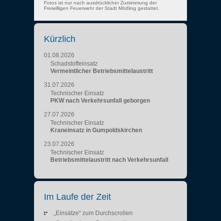
Fotos ist nur nach ausdrücklicher Zustimmung der
Freiwilligen Feuerwehr der Stadt Mödling gestattet.
Kürzlich
01.08.2026
Schadstoffeinsatz
Vermeintlicher Betriebsmittelaustritt
31.07.2026
Technischer Einsatz
PKW nach Verkehrsunfall geborgen
27.07.2026
Technischer Einsatz
Kraneinsatz in Gumpoldskirchen
23.07.2026
Technischer Einsatz
Betriebsmittelaustritt nach Verkehrsunfall
Im Laufe der Zeit
„Einsätze“ zum Durchscrollen