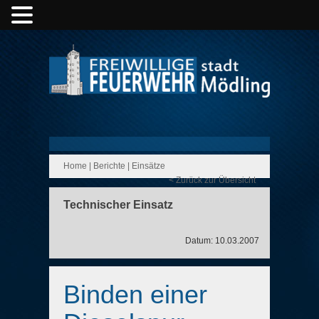
Home
|
Berichte
|
Einsätze
< Zurück zur Übersicht
Technischer Einsatz
Datum: 10.03.2007
Binden einer