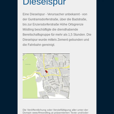
Dieselspur
Eine Dieselspur - Verursacher unbekannt - von
der Guntramsdorferstraße, über die Badstraße,
bis zur Enzersdorferstraße Höhe Ortsgrenze
Mödling beschäftigte die diensthabende
Bereitschaftsgruppe für mehr als 1,5 Stunden. Die
Dieselspur wurde mittels Zement gebunden und
die Fahrbahn gereinigt.
Die Veröffentlichung oder Vervielfältigung aller unter der
Domain www.ffmoedling.at präsentierten Texte und/oder