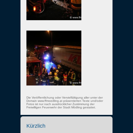
Die Veröffentlichung oder Vervielfältigung aller unter der
Domain www.ffmoedling.at präsentierten Texte und/oder
Fotos ist nur nach ausdrücklicher Zustimmung der
Freiwilligen Feuerwehr der Stadt Mödling gestattet.
Kürzlich