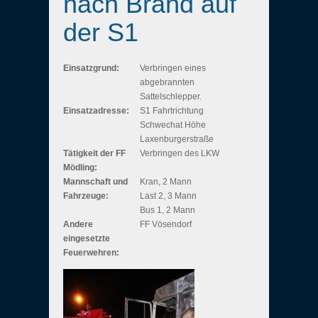
nach Brand auf
der S1
Einsatzgrund:
Verbringen eines
abgebrannten
Sattelschlepper.
Einsatzadresse:
S1 Fahrtrichtung
Schwechat Höhe
Laxenburgerstraße
Tätigkeit der FF
Verbringen des LKW
Mödling:
Mannschaft und
Kran, 2 Mann
Fahrzeuge:
Last 2, 3 Mann
Bus 1, 2 Mann
Andere
FF Vösendorf
eingesetzte
Feuerwehren: