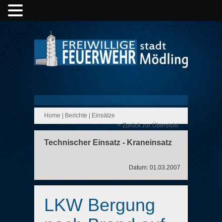
Home
|
Berichte
|
Einsätze
< Zurück zur Übersicht
Technischer Einsatz - Kraneinsatz
Datum: 01.03.2007
LKW Bergung