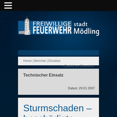
Home
|
Berichte
|
Einsätze
< Zurück zur Übersicht
Technischer Einsatz
Datum: 29.01.2007
Sturmschaden –