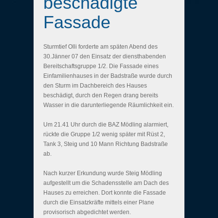
beschädigte
Fassade
Sturmtief Olli forderte am späten Abend des
30.Jänner 07 den Einsatz der diensthabenden
Bereitschaftsgruppe 1/2. Die Fassade eines
Einfamilienhauses in der Badstraße wurde durch
den Sturm im Dachbereich des Hauses
beschädigt, durch den Regen drang bereits
Wasser in die darunterliegende Räumlichkeit ein.
Um 21.41 Uhr durch die BAZ Mödling alarmiert,
rückte die Gruppe 1/2 wenig später mit Rüst 2,
Tank 3, Steig und 10 Mann Richtung Badstraße
ab.
Nach kurzer Erkundung wurde Steig Mödling
aufgestellt um die Schadensstelle am Dach des
Hauses zu erreichen. Dort konnte die Fassade
durch die Einsatzkräfte mittels einer Plane
provisorisch abgedichtet werden.