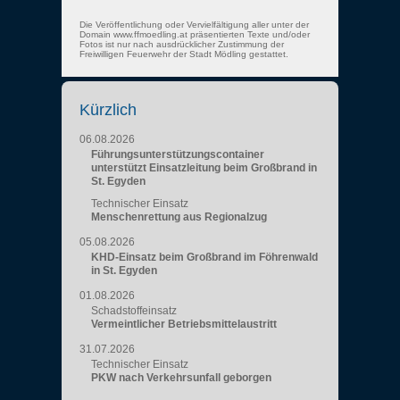
Die Veröffentlichung oder Vervielfältigung aller unter der
Domain www.ffmoedling.at präsentierten Texte und/oder
Fotos ist nur nach ausdrücklicher Zustimmung der
Freiwilligen Feuerwehr der Stadt Mödling gestattet.
Kürzlich
06.08.2026
Führungsunterstützungscontainer
unterstützt Einsatzleitung beim Großbrand in
St. Egyden
Technischer Einsatz
Menschenrettung aus Regionalzug
05.08.2026
KHD-Einsatz beim Großbrand im Föhrenwald
in St. Egyden
01.08.2026
Schadstoffeinsatz
Vermeintlicher Betriebsmittelaustritt
31.07.2026
Technischer Einsatz
PKW nach Verkehrsunfall geborgen